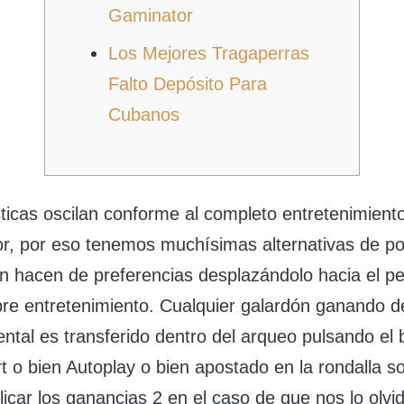
Gaminator
Los Mejores Tragaperras
Falto Depósito Para
Cubanos
sticas oscilan conforme al completo entretenimient
dor, por eso tenemos muchísimas alternativas de po
n hacen de preferencias desplazándolo hacia el pe
re entretenimiento.
Cualquier galardón ganando de
ntal es transferido dentro del arqueo pulsando el 
 o bien Autoplay o bien apostado en la rondalla so
plicar los ganancias 2 en el caso de que nos lo olv