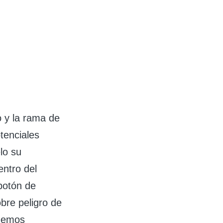
o y la rama de
tenciales
lo su
ntro del
botón de
bre peligro de
idemos