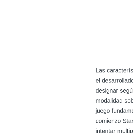
Las caracterí
el desarrolla
designar segú
modalidad sob
juego fundame
comienzo Start
intentar multi