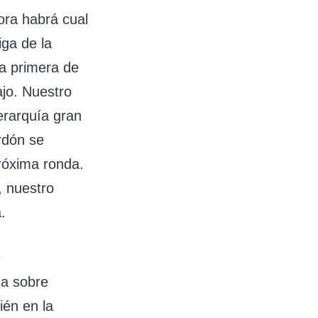
ora habrá cual
iga de la
la primera de
ajo. Nuestro
jerarquía gran
rdón se
róxima ronda.
, nuestro
.
e
za sobre
ién en la