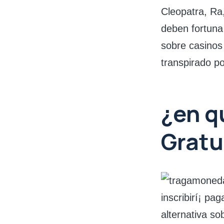
Cleopatra, Ra
deben fortuna
sobre casinos
transpirado p
¿en q
Gratu
inscribirí¡ pa
alternativa s