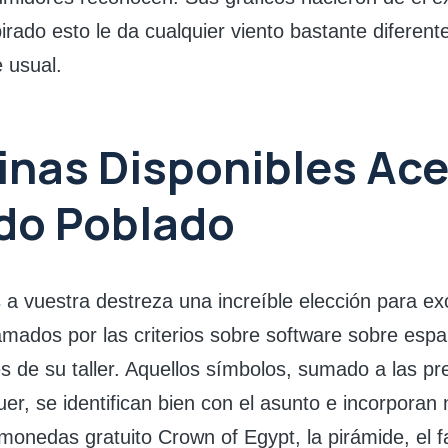
irado esto le da cualquier viento bastante diferente
 usual.
nas Disponibles Ac
do Poblado
 a vuestra destreza una increíble elección para ex
amados por las criterios sobre software sobre espa
s de su taller. Aquellos símbolos, sumado a las pr
er, se identifican bien con el asunto e incorporan 
monedas gratuito Crown of Egypt, la pirámide, el f