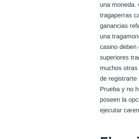
una moneda. C
tragaperras ca
ganancias ref
una tragamone
casino deben 
superiores tr
muchos otras 
de registrart
Prueba y no h
poseen la opc
ejecutar caren