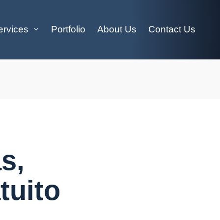
ervices
Portfolio
About Us
Contact Us
s,
tuito