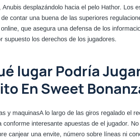
, Anubis desplazándolo hacia el pelo Hathor. Los 
 de contar una buena de las superiores regulacion
 online, que asegura una defensa de los informaci
or supuesto los derechos de los jugadores.
ué lugar Podría Juga
ito En Sweet Bonanz
A lo largo de las giros regalado el 
ga conforme interesante apuestas de el jugador. No
obre canjear una envite, número sobre líneas ni co