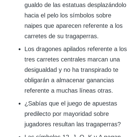
gualdo de las estatuas desplazándolo
hacia el pelo los símbolos sobre
naipes que aparecen referente a los
carretes de su tragaperras.
Los dragones apilados referente a los
tres carretes centrales marcan una
desigualdad y no ha transpirado te
obligarán a almacenar ganancias
referente a muchas líneas otras.
¿Sabías que el juego de apuestas
predilecto por mayoridad sobre
jugadores resultan las tragaperras?
Las símbolos 12, J, Q, K y A pagan