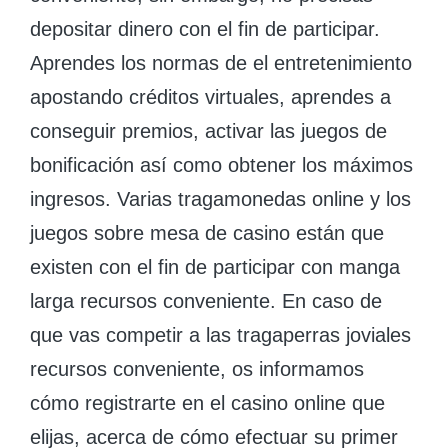
depositar dinero con el fin de participar.
Aprendes los normas de el entretenimiento
apostando créditos virtuales, aprendes a
conseguir premios, activar las juegos de
bonificación así­ como obtener los máximos
ingresos. Varias tragamonedas online y los
juegos sobre mesa de casino están que
existen con el fin de participar con manga
larga recursos conveniente. En caso de
que vas competir a las tragaperras joviales
recursos conveniente, os informamos
cómo registrarte en el casino online que
elijas, acerca de cómo efectuar su primer