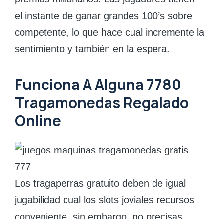
el instante de ganar grandes 100’s sobre
competente, lo que hace cual incremente la
sentimiento y también en la espera.
Funciona A Alguna 7780
Tragamonedas Regalado
Online
Los tragaperras gratuito deben de igual
jugabilidad cual los slots joviales recursos
conveniente, sin embargo, no precisas