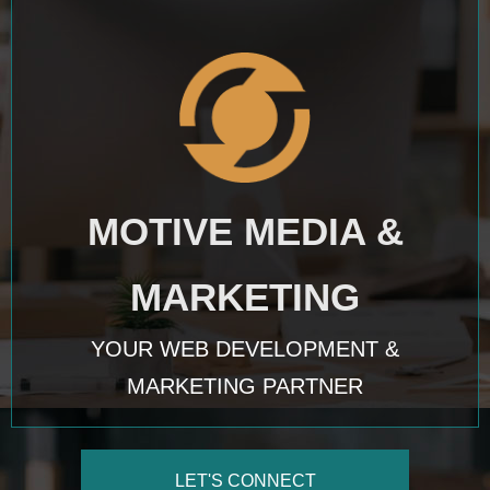
MOTIVE MEDIA &
MARKETING
YOUR WEB DEVELOPMENT &
MARKETING PARTNER
LET'S CONNECT