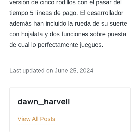
versión de cinco rodillos con el pasar del
tiempo 5 líneas de pago. El desarrollador
además han incluido la rueda de su suerte
con hojalata y dos funciones sobre puesta
de cual lo perfectamente juegues.
Last updated on June 25, 2024
dawn_harvell
View All Posts