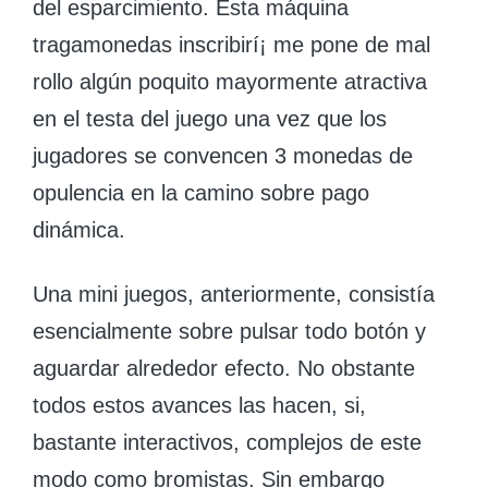
del esparcimiento. Esta máquina
tragamonedas inscribirí¡ me pone de mal
rollo algún poquito mayormente atractiva
en el testa del juego una vez que los
jugadores se convencen 3 monedas de
opulencia en la camino sobre pago
dinámica.
Una mini juegos, anteriormente, consistía
esencialmente sobre pulsar todo botón y
aguardar alrededor efecto. No obstante
todos estos avances las hacen, si,
bastante interactivos, complejos de este
modo­ como bromistas. Sin embargo