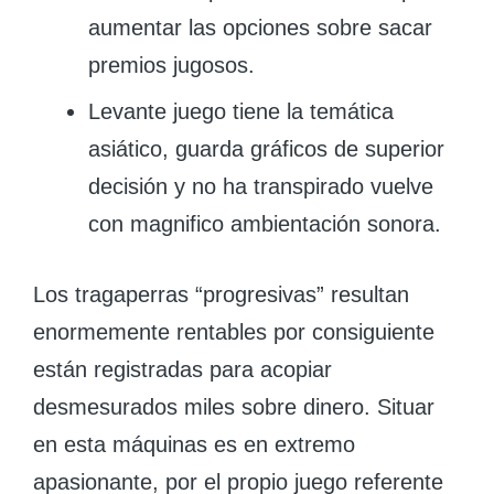
aumentar las opciones sobre sacar
premios jugosos.
Levante juego tiene la temática
asiático, guarda gráficos de superior
decisión y no ha transpirado vuelve
con magnifico ambientación sonora.
Los tragaperras “progresivas” resultan
enormemente rentables por consiguiente
están registradas para acopiar
desmesurados miles sobre dinero. Situar
en esta máquinas es en extremo
apasionante, por el propio juego referente