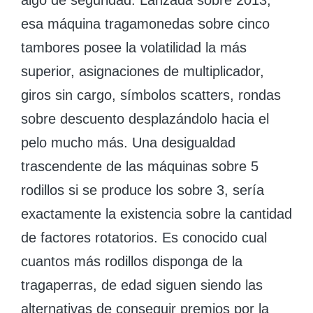
esa máquina tragamonedas sobre cinco
tambores posee la volatilidad la más
superior, asignaciones de multiplicador,
giros sin cargo, símbolos scatters, rondas
sobre descuento desplazándolo hacia el
pelo mucho más. Una desigualdad
trascendente de las máquinas sobre 5
rodillos si se produce los sobre 3, serí­a
exactamente la existencia sobre la cantidad
de factores rotatorios. Es conocido cual
cuantos más rodillos disponga de la
tragaperras, de edad siguen siendo las
alternativas de conseguir premios por la