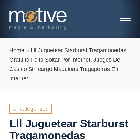
Home
»
Lll Juguetear Starburst Tragamonedas
Gratuito Falto Soltar Por internet, Juegos De
Casino Sin cargo Máquinas Tragaperras En
internet
Posted
Uncategorized
in
Lll Juguetear Starburst
Tragamonedas