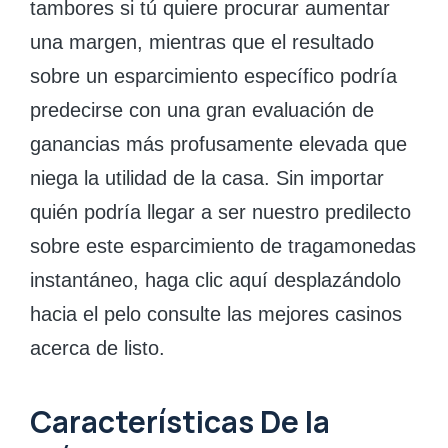
tambores si tú quiere procurar aumentar
una margen, mientras que el resultado
sobre un esparcimiento específico podría
predecirse con una gran evaluación de
ganancias más profusamente elevada que
niega la utilidad de la casa. Sin importar
quién podrí­a llegar a ser nuestro predilecto
sobre este esparcimiento de tragamonedas
instantáneo, haga clic aquí desplazándolo
hacia el pelo consulte las mejores casinos
acerca de listo.
Características De la