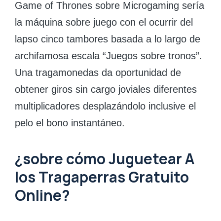
Game of Thrones sobre Microgaming serí­a
la máquina sobre juego con el ocurrir del
lapso cinco tambores basada a lo largo de
archifamosa escala “Juegos sobre tronos”.
Una tragamonedas da oportunidad de
obtener giros sin cargo joviales diferentes
multiplicadores desplazándolo inclusive el
pelo el bono instantáneo.
¿sobre cómo Juguetear A
los Tragaperras Gratuito
Online?