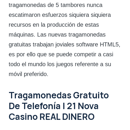
tragamonedas de 5 tambores nunca
escatimaron esfuerzos siquiera siquiera
recursos en la producción de estas
máquinas. Las nuevas tragamonedas
gratuitas trabajan joviales software HTML5,
es por ello que se puede competir a casi
todo el mundo los juegos referente a su
móvil preferido.
Tragamonedas Gratuito
De Telefonía | 21 Nova
Casino REAL DINERO