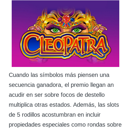
Cuando las símbolos más piensen una
secuencia ganadora, el premio llegan an
acudir en ser sobre focos de destello
multiplica otras estados. Además, las slots
de 5 rodillos acostumbran en incluir
propiedades especiales como rondas sobre