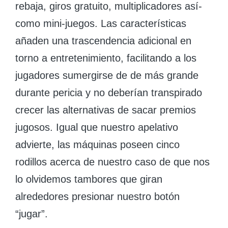
rebaja, giros gratuito, multiplicadores así­
como mini-juegos. Las características
añaden una trascendencia adicional en
torno a entretenimiento, facilitando a los
jugadores sumergirse de de más grande
durante pericia y no deberían transpirado
crecer las alternativas de sacar premios
jugosos. Igual que nuestro apelativo
advierte, las máquinas poseen cinco
rodillos acerca de nuestro caso de que nos
lo olvidemos tambores que giran
alrededores presionar nuestro botón
“jugar”.