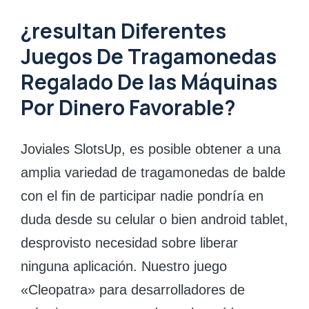
¿resultan Diferentes
Juegos De Tragamonedas
Regalado De las Máquinas
Por Dinero Favorable?
Joviales SlotsUp, es posible obtener a una
amplia variedad de tragamonedas de balde
con el fin de participar nadie pondrí­a en
duda desde su celular o bien android tablet,
desprovisto necesidad sobre liberar
ninguna aplicación. Nuestro juego
«Cleopatra» para desarrolladores de