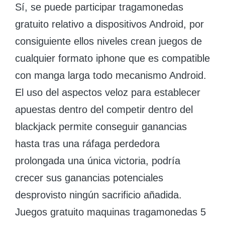
Sí, se puede participar tragamonedas
gratuito relativo a dispositivos Android, por
consiguiente ellos niveles crean juegos de
cualquier formato iphone que es compatible
con manga larga todo mecanismo Android.
El uso del aspectos veloz para establecer
apuestas dentro del competir dentro del
blackjack permite conseguir ganancias
hasta tras una ráfaga perdedora
prolongada una única victoria, podría
crecer sus ganancias potenciales
desprovisto ningún sacrificio añadida.
Juegos gratuito maquinas tragamonedas 5