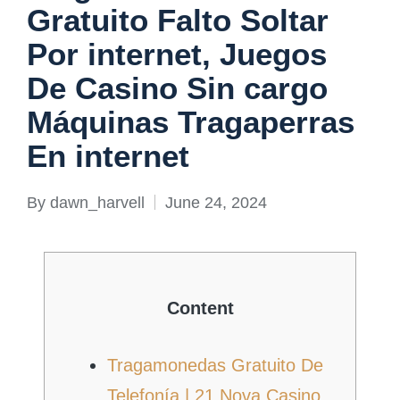
Gratuito Falto Soltar
Por internet, Juegos
De Casino Sin cargo
Máquinas Tragaperras
En internet
By
dawn_harvell
June 24, 2024
Posted
by
Content
Tragamonedas Gratuito De
Telefonía | 21 Nova Casino