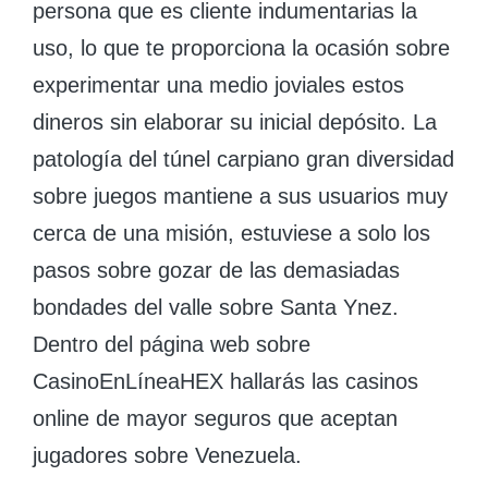
persona que es cliente indumentarias la
uso, lo que te proporciona la ocasión sobre
experimentar una medio joviales estos
dineros sin elaborar su inicial depósito. La
patologí­a del túnel carpiano gran diversidad
sobre juegos mantiene a sus usuarios muy
cerca de una misión, estuviese a solo los
pasos sobre gozar de las demasiadas
bondades del valle sobre Santa Ynez.
Dentro del página web sobre
CasinoEnLíneaHEX hallarás las casinos
online de mayor seguros que aceptan
jugadores sobre Venezuela.