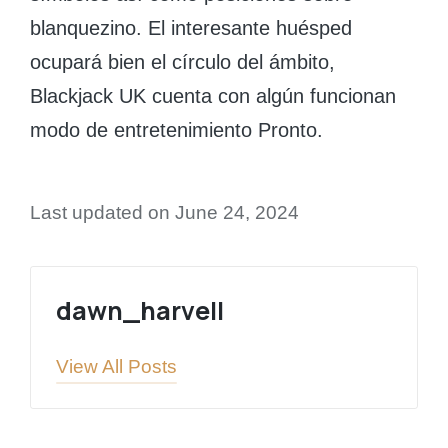
blanquezino. El interesante huésped
ocupará bien el círculo del ámbito,
Blackjack UK cuenta con algún funcionan
modo de entretenimiento Pronto.
Last updated on June 24, 2024
dawn_harvell
View All Posts