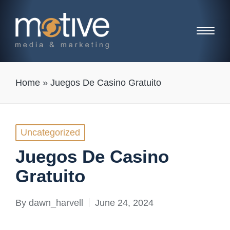
Home
»
Juegos De Casino Gratuito
Posted
Uncategorized
in
Juegos De Casino
Gratuito
By
dawn_harvell
June 24, 2024
Posted
by