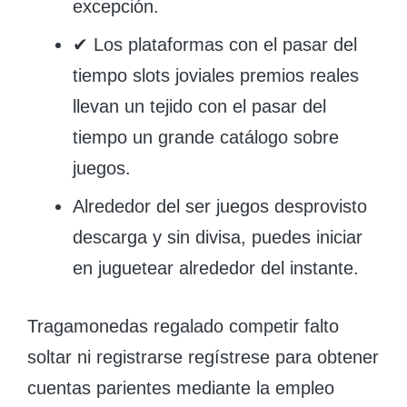
excepción.
✔ Los plataformas con el pasar del
tiempo slots joviales premios reales
llevan un tejido con el pasar del
tiempo un grande catálogo sobre
juegos.
Alrededor del ser juegos desprovisto
descarga y sin divisa, puedes iniciar
en juguetear alrededor del instante.
Tragamonedas regalado competir falto
soltar ni registrarse regístrese para obtener
cuentas parientes mediante la empleo