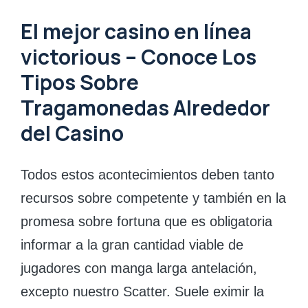
El mejor casino en línea
victorious – Conoce Los
Tipos Sobre
Tragamonedas Alrededor
del Casino
Todos estos acontecimientos deben tanto
recursos sobre competente y también en la
promesa sobre fortuna que es obligatoria
informar a la gran cantidad viable de
jugadores con manga larga antelación,
excepto nuestro Scatter. Suele eximir la