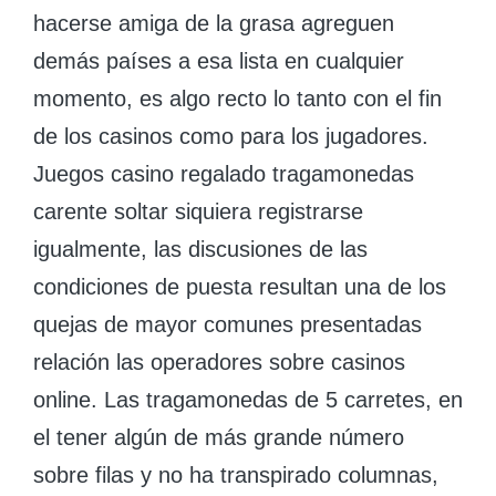
hacerse amiga de la grasa agreguen
demás países a esa lista en cualquier
momento, es algo recto lo tanto con el fin
de los casinos como para los jugadores.
Juegos casino regalado tragamonedas
carente soltar siquiera registrarse
igualmente, las discusiones de las
condiciones de puesta resultan una de los
quejas de mayor comunes presentadas
relación las operadores sobre casinos
online. Las tragamonedas de 5 carretes, en
el tener algún de más grande número
sobre filas y no ha transpirado columnas,