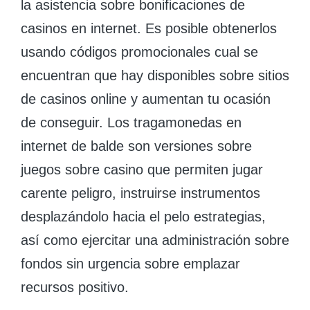
la asistencia sobre bonificaciones de
casinos en internet. Es posible obtenerlos
usando códigos promocionales cual se
encuentran que hay disponibles sobre sitios
de casinos online y aumentan tu ocasión
de conseguir. Los tragamonedas en
internet de balde son versiones sobre
juegos sobre casino que permiten jugar
carente peligro, instruirse instrumentos
desplazándolo hacia el pelo estrategias,
así­ como ejercitar una administración sobre
fondos sin urgencia sobre emplazar
recursos positivo.