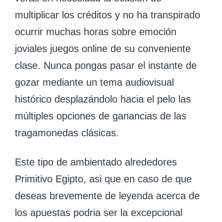
multiplicar los créditos y no ha transpirado
ocurrir muchas horas sobre emoción
joviales juegos online de su conveniente
clase. Nunca pongas pasar el instante de
gozar mediante un tema audiovisual
histórico desplazándolo hacia el pelo las
múltiples opciones de ganancias de las
tragamonedas clásicas.
Este tipo de ambientado alrededores
Primitivo Egipto, asi que en caso de que
deseas brevemente de leyenda acerca de
los apuestas podria ser la excepcional