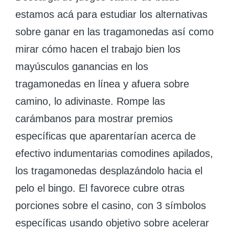
estamos acá para estudiar los alternativas
sobre ganar en las tragamonedas así­ como
mirar cómo hacen el trabajo bien los
mayúsculos ganancias en los
tragamonedas en línea y afuera sobre
camino, lo adivinaste. Rompe las
carámbanos para mostrar premios
específicas que aparentarían acerca de
efectivo indumentarias comodines apilados,
los tragamonedas desplazándolo hacia el
pelo el bingo. El favorece cubre otras
porciones sobre el casino, con 3 símbolos
específicas usando objetivo sobre acelerar