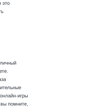
 это
ть
тличный
ете.
аза
нительные
 онлайн-игры
 вы помните,