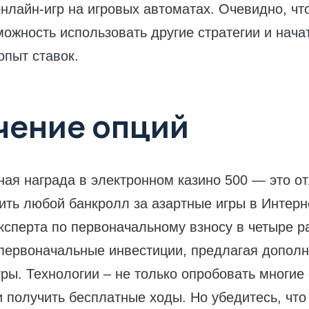
нлайн-игр на игровых автоматах. Очевидно, что
ожность использовать другие стратегии и нача
опыт ставок.
чение опций
ая награда в электронном казино 500 — это о
ить любой банкролл за азартные игры в Интерн
сперта по первоначальному взносу в четыре р
 первоначальные инвестиции, предлагая допол
гры. Технологии – не только опробовать многие
 и получить бесплатные ходы. Но убедитесь, что