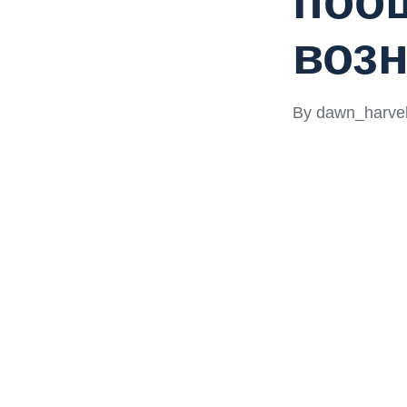
поо
воз
By
dawn_harvel
Posted
by