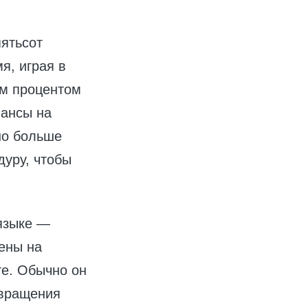
пятьсот
я, играя в
им процентом
шансы на
но больше
дуру, чтобы
языке —
лены на
те. Обычно он
 вращения