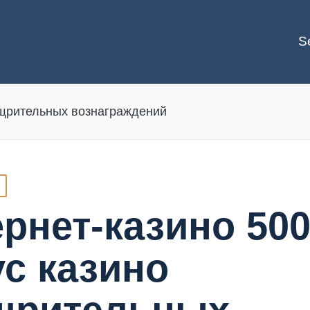
S
ощрительных вознаграждений
рнет-казино 50
с казино