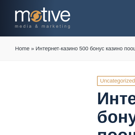
Home
»
Интернет-казино 500 бонус казино по
Posted
Uncategorized
in
Инте
бону