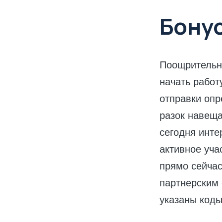
Бону
Поощрительны
начать работ
отправки опр
разок навеща
сегодня инте
активное уча
прямо сейчас
партнерским
указаны коды