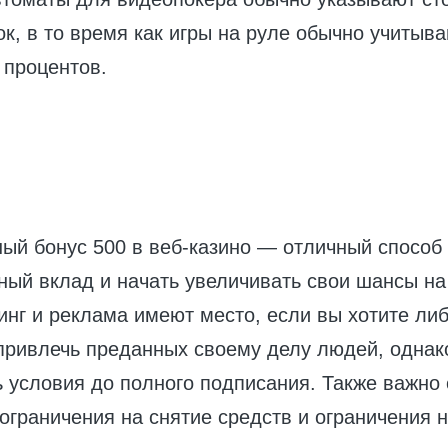
ок, в то время как игры на руле обычно учитыв
 процентов.
ый бонус 500 в веб-казино — отличный способ
ный вклад и начать увеличивать свои шансы на
инг и реклама имеют место, если вы хотите ли
привлечь преданных своему делу людей, одна
 условия до полного подписания. Также важно 
ограничения на снятие средств и ограничения 