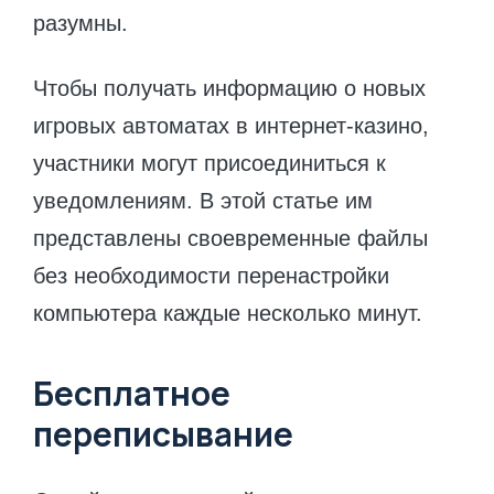
разумны.
Чтобы получать информацию о новых
игровых автоматах в интернет-казино,
участники могут присоединиться к
уведомлениям.
В этой статье им
представлены своевременные файлы
без необходимости перенастройки
компьютера каждые несколько минут.
Бесплатное
переписывание