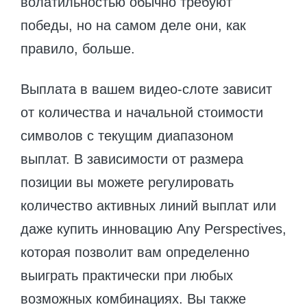
волатильностью обычно требуют
победы, но на самом деле они, как
правило, больше.
Выплата в вашем видео-слоте зависит
от количества и начальной стоимости
символов с текущим диапазоном
выплат. В зависимости от размера
позиции вы можете регулировать
количество активных линий выплат или
даже купить инновацию Any Perspectives,
которая позволит вам определенно
выиграть практически при любых
возможных комбинациях. Вы также