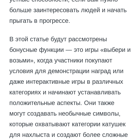
больше заинтересовать людей и начать
прыгать в прогрессе.
В этой статье будут рассмотрены
бонусные функции — это игры «выбери и
возьми», когда участники покупают
условия для демонстрации наград или
даже интерактивные игры в различных
категориях и начинают устанавливать
положительные аспекты. Они также
могут создавать необычные символы,
которые охватывают категории катушек
для нахлыста и создают более сложные