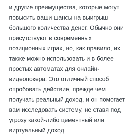
и другие преимущества, которые могут
повысить ваши шансы на выигрыш
большого количества денег. Обычно они
присутствуют в современных
позиционных играх, но, как правило, их
также можно использовать и в более
простых автоматах для онлайн-
видеопокера. Это отличный способ
опробовать действие, прежде чем
получать реальный доход, и он помогает
вам исследовать систему, не ставя под
угрозу какой-либо цементный или
виртуальный доход.