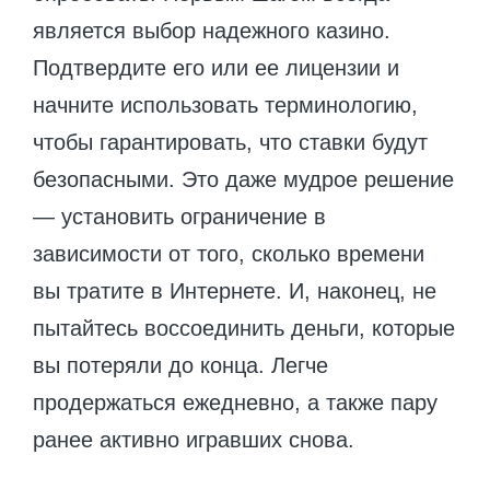
является выбор надежного казино.
Подтвердите его или ее лицензии и
начните использовать терминологию,
чтобы гарантировать, что ставки будут
безопасными. Это даже мудрое решение
— установить ограничение в
зависимости от того, сколько времени
вы тратите в Интернете. И, наконец, не
пытайтесь воссоединить деньги, которые
вы потеряли до конца. Легче
продержаться ежедневно, а также пару
ранее активно игравших снова.