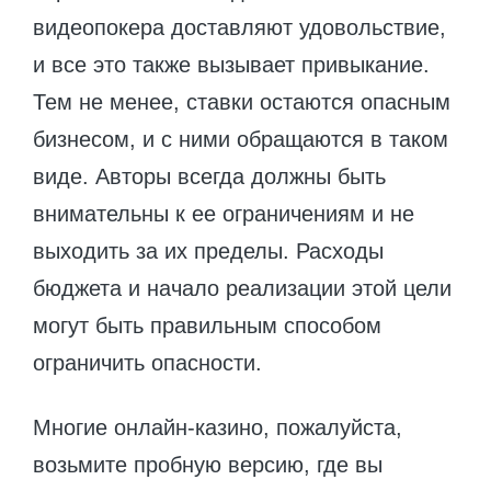
видеопокера доставляют удовольствие,
и все это также вызывает привыкание.
Тем не менее, ставки остаются опасным
бизнесом, и с ними обращаются в таком
виде. Авторы всегда должны быть
внимательны к ее ограничениям и не
выходить за их пределы. Расходы
бюджета и начало реализации этой цели
могут быть правильным способом
ограничить опасности.
Многие онлайн-казино, пожалуйста,
возьмите пробную версию, где вы