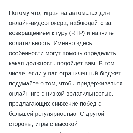
Потому что, играя на автоматах для
онлайн-видеопокера, наблюдайте за
возвращением к гуру (RTP) и начните
волатильность. Именно здесь
особенности могут помочь определить,
какая должность подойдет вам. В том
числе, если у вас ограниченный бюджет,
подумайте о том, чтобы придерживаться
онлайн-игр с низкой волатильностью,
предлагающих снижение побед с
большей регулярностью. С другой
стороны, игры с высокой