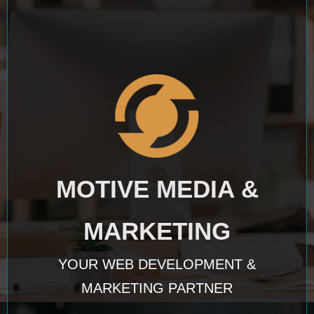
MOTIVE MEDIA &
MARKETING
YOUR WEB DEVELOPMENT &
MARKETING PARTNER