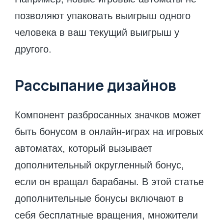
позволяют упаковать выигрыш одного
человека в ваш текущий выигрыш у
другого.
Рассыпание дизайнов
Компонент разбросанных значков может
быть бонусом в онлайн-играх на игровых
автоматах, который вызывает
дополнительный округленный бонус,
если он вращал барабаны. В этой статье
дополнительные бонусы включают в
себя бесплатные вращения, множители