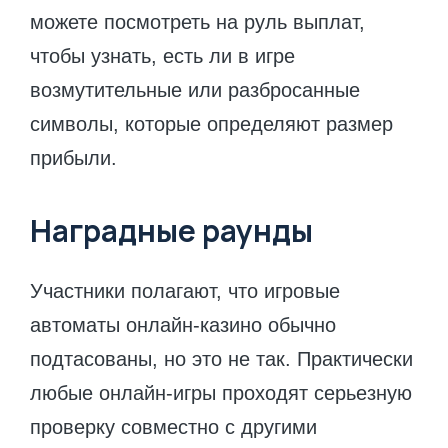
можете посмотреть на руль выплат,
чтобы узнать, есть ли в игре
возмутительные или разбросанные
символы, которые определяют размер
прибыли.
Наградные раунды
Участники полагают, что игровые
автоматы онлайн-казино обычно
подтасованы, но это не так. Практически
любые онлайн-игры проходят серьезную
проверку совместно с другими