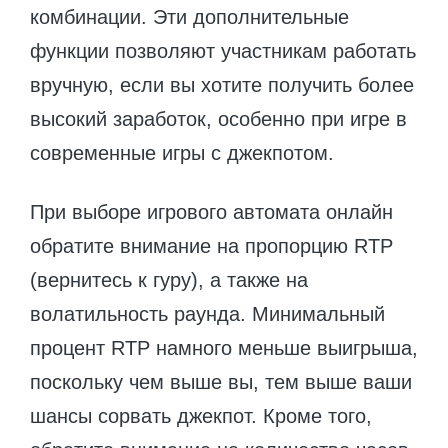
комбинации. Эти дополнительные
функции позволяют участникам работать
вручную, если вы хотите получить более
высокий заработок, особенно при игре в
современные игры с джекпотом.
При выборе игрового автомата онлайн
обратите внимание на пропорцию RTP
(вернитесь к гуру), а также на
волатильность раунда. Минимальный
процент RTP намного меньше выигрыша,
поскольку чем выше вы, тем выше ваши
шансы сорвать джекпот. Кроме того,