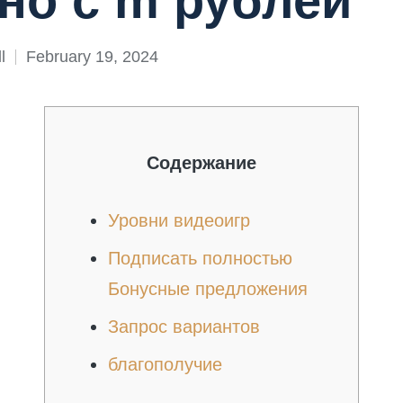
но с m рублей
l
February 19, 2024
Содержание
Уровни видеоигр
Подписать полностью
Бонусные предложения
Запрос вариантов
благополучие