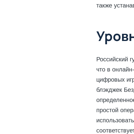
также устана
Уров
Российский г
что в онлайн
цифровых игр
блэкджек Бе
определенное
простой опер
использовать
соответствуе