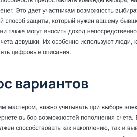
способность предоставлять команды выбора, н
енег. Это дает участникам возможность выбира
й способ защиты, который нужен вашему бывше
они также могут вносить доход непосредственно
счета девушки. Их особенно используют люди, 
лять цифровые описания.
ос вариантов
им мастером, важно учитывать при выборе эле
ернете выбор возможностей пополнения счета. 
олжен способствовать как накоплению, так и вы