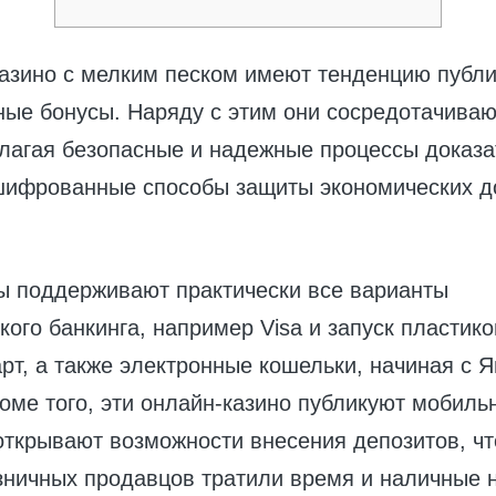
казино с мелким песком имеют тенденцию публ
ые бонусы. Наряду с этим они сосредотачиваю
лагая безопасные и надежные процессы доказа
шифрованные способы защиты экономических д
ы поддерживают практически все варианты
кого банкинга, например Visa и запуск пластико
рт, а также электронные кошельки, начиная с Я
оме того, эти онлайн-казино публикуют мобиль
ткрывают возможности внесения депозитов, ч
зничных продавцов тратили время и наличные н