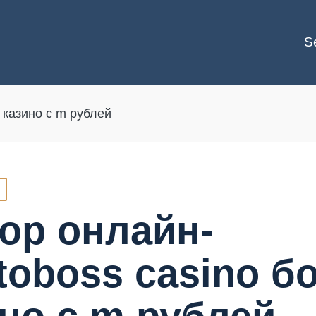
S
 казино с m рублей
ор онлайн-
toboss casino б