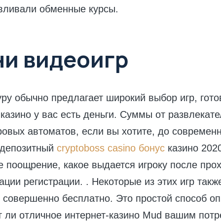
вливали обменные курсы.
ни видеоигр
уру обычно предлагает широкий выбор игр, гото
-казино у вас есть деньги. Суммы от развлекат
овых автоматов, если вы хотите, до современн
здепозитный
cryptoboss casino бонус
казино 2020
 поощрение, какое выдается игроку после про
ации регистрации. . Некоторые из этих игр так
 совершенно бесплатно. Это простой способ оп
т ли отличное интернет-казино Mud вашим потр