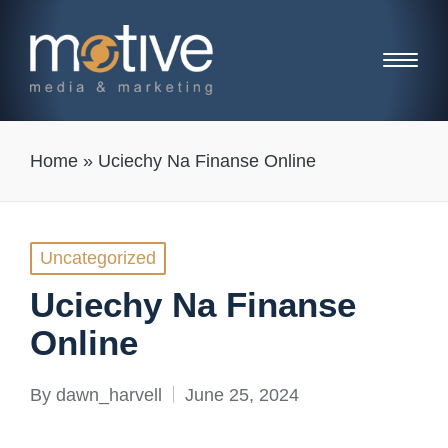
Home
»
Uciechy Na Finanse Online
Posted
Uncategorized
in
Uciechy Na Finanse
Online
By
dawn_harvell
June 25, 2024
Posted
by