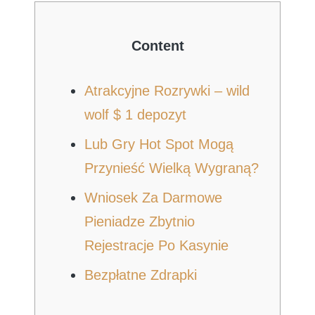
Content
Atrakcyjne Rozrywki – wild
wolf $ 1 depozyt
Lub Gry Hot Spot Mogą
Przynieść Wielką Wygraną?
Wniosek Za Darmowe
Pieniadze Zbytnio
Rejestracje Po Kasynie
Bezpłatne Zdrapki