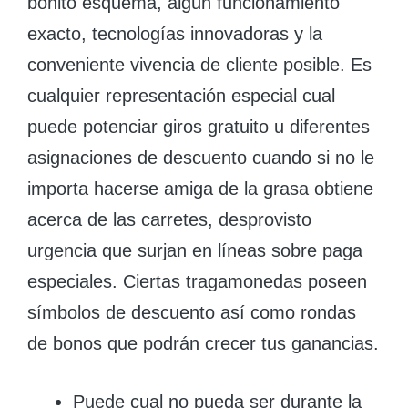
bonito esquema, algún funcionamiento
exacto, tecnologías innovadoras y la
conveniente vivencia de cliente posible. Es
cualquier representación especial cual
puede potenciar giros gratuito u diferentes
asignaciones de descuento cuando si no le
importa hacerse amiga de la grasa obtiene
acerca de las carretes, desprovisto
urgencia que surjan en líneas sobre paga
especiales.
Ciertas tragamonedas poseen
símbolos de descuento así­ como rondas
de bonos que podrán crecer tus ganancias.
Puede cual no pueda ser durante la