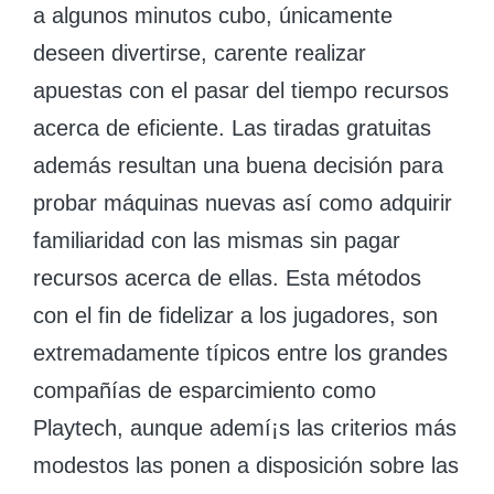
a algunos minutos cubo, únicamente
deseen divertirse, carente realizar
apuestas con el pasar del tiempo recursos
acerca de eficiente. Las tiradas gratuitas
además resultan una buena decisión para
probar máquinas nuevas así­ como adquirir
familiaridad con las mismas sin pagar
recursos acerca de ellas. Esta métodos
con el fin de fidelizar a los jugadores, son
extremadamente tí­picos entre los grandes
compañías de esparcimiento como
Playtech, aunque ademí¡s las criterios más
modestos las ponen a disposición sobre las