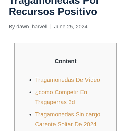
Tragamonedas Por
Recursos Positivo
By
dawn_harvell
June 25, 2024
Posted
by
Content
Tragamonedas De Vídeo
¿cómo Competir En
Tragaperras 3d
Tragamonedas Sin cargo
Carente Soltar De 2024