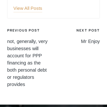
View All Posts
Post
PREVIOUS POST
NEXT POST
navigation
not, generally, very
Mr Enjoy
businesses will
account for PPP
financing as the
both personal debt
or regulators
provides