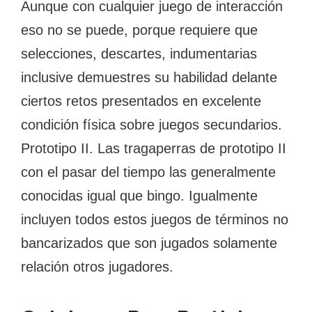
Aunque con cualquier juego de interacción
eso no se puede, porque requiere que
selecciones, descartes, indumentarias
inclusive demuestres su habilidad delante
ciertos retos presentados en excelente
condición física sobre juegos secundarios.
Prototipo II. Las tragaperras de prototipo II
con el pasar del tiempo las generalmente
conocidas igual que bingo. Igualmente
incluyen todos estos juegos de términos no
bancarizados que son jugados solamente
relación otros jugadores.