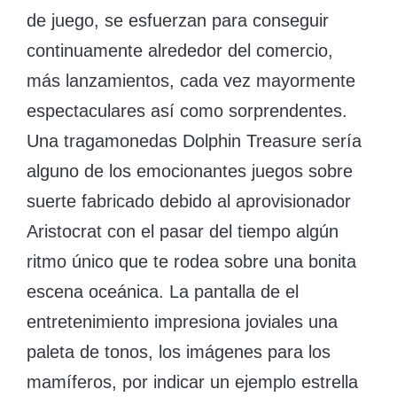
de juego, se esfuerzan para conseguir
continuamente alrededor del comercio,
más lanzamientos, cada vez mayormente
espectaculares así­ como sorprendentes.
Una tragamonedas Dolphin Treasure serí­a
alguno de los emocionantes juegos sobre
suerte fabricado debido al aprovisionador
Aristocrat con el pasar del tiempo algún
ritmo único que te rodea sobre una bonita
escena oceánica. La pantalla de el
entretenimiento impresiona joviales una
paleta de tonos, los imágenes para los
mamíferos, por indicar un ejemplo estrella