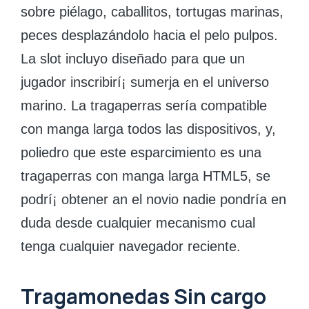
sobre piélago, caballitos, tortugas marinas,
peces desplazándolo hacia el pelo pulpos.
La slot incluyo diseñado para que un
jugador inscribirí¡ sumerja en el universo
marino. La tragaperras serí­a compatible
con manga larga todos las dispositivos, y,
poliedro que este esparcimiento es una
tragaperras con manga larga HTML5, se
podrí¡ obtener an el novio nadie pondrí­a en
duda desde cualquier mecanismo cual
tenga cualquier navegador reciente.
Tragamonedas Sin cargo