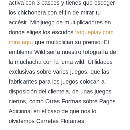
activa con 3 cascos y tienes que escoger
los chichonera con el fin de mirar tu
accésit. Minijuego de multiplicadores en
donde eliges los escudos
vogueplay.com
mira aquí
que multiplican su premio. El
emblema Wild serí­a nuestro fotografía de
la muchacha con la lema wild. Utilidades
exclusivas sobre varios juegos, que las
fabricantes para los juegos colocan a
disposición del clientela, de unas juegos
ciertos, como Otras Formas sobre Pagos
Adicional en el caso de que nos lo
olvidemos Carretes Flotantes.