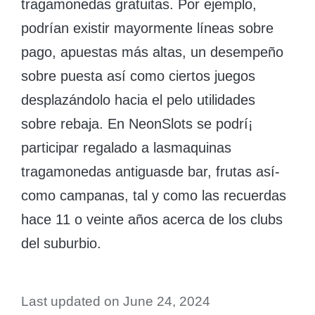
tragamonedas gratuitas. Por ejemplo,
podrían existir mayormente líneas sobre
pago, apuestas más altas, un desempeño
sobre puesta así­ como ciertos juegos
desplazándolo hacia el pelo utilidades
sobre rebaja. En NeonSlots se podrí¡
participar regalado a lasmaquinas
tragamonedas antiguasde bar, frutas así­
como campanas, tal y como las recuerdas
hace 11 o veinte años acerca de los clubs
del suburbio.
Last updated on June 24, 2024