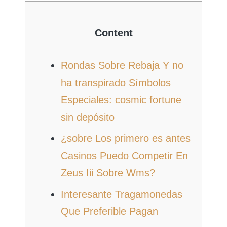
Content
Rondas Sobre Rebaja Y no
ha transpirado Símbolos
Especiales: cosmic fortune
sin depósito
¿sobre Los primero es antes
Casinos Puedo Competir En
Zeus Iii Sobre Wms?
Interesante Tragamonedas
Que Preferible Pagan