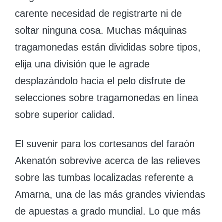
carente necesidad de registrarte ni de
soltar ninguna cosa. Muchas máquinas
tragamonedas están divididas sobre tipos,
elija una división que le agrade
desplazándolo hacia el pelo disfrute de
selecciones sobre tragamonedas en línea
sobre superior calidad.
El suvenir para los cortesanos del faraón
Akenatón sobrevive acerca de las relieves
sobre las tumbas localizadas referente a
Amarna, una de las más grandes viviendas
de apuestas a grado mundial. Lo que más