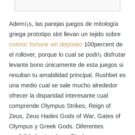
Ademí¡s, las parejas juegos de mitología
griega prototipo slot llevan un tejido sobre
cosmic fortune sin depósito
100percent de
el rollover, porque lo cual se podrí¡ disfrutar
levante bono únicamente de esta juegos si
resultan tu amabilidad principal. Rushbet es
una medio cual se sale mucho alrededor
ofrecer la disparidad interesante cual
comprende Olympus Strikes, Reign of
Zeus, Zeus Hades Gods of War, Gates of
Olympus y Greek Gods.
Diferentes