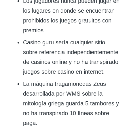
Los jugadores nunca pueden jugar en
los lugares en donde se encuentran
prohibidos los juegos gratuitos con
premios.
Casino.guru serí­a cualquier sitio
sobre referencia independientemente
de casinos online y no ha transpirado
juegos sobre casino en internet.
La máquina tragamonedas Zeus
desarrollada por WMS sobre la
mitología griega guarda 5 tambores y
no ha transpirado 10 líneas sobre
paga.