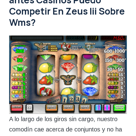
Competir En Zeus Iii Sobre
Wms?
A lo largo de los giros sin cargo, nuestro
comodín cae acerca de conjuntos y no ha