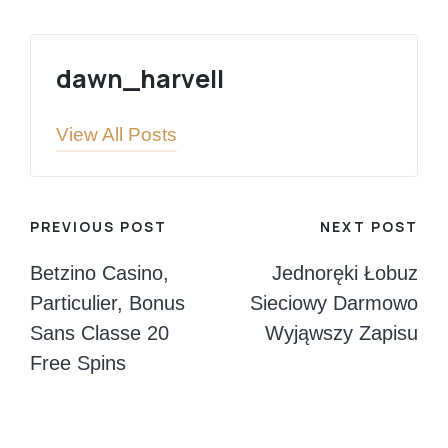
dawn_harvell
View All Posts
Post
PREVIOUS POST
NEXT POST
navigation
Betzino Casino,
Jednoręki Łobuz
Particulier, Bonus
Sieciowy Darmowo
Sans Classe 20
Wyjąwszy Zapisu
Free Spins