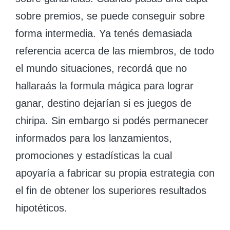
sobre premios, se puede conseguir sobre
forma intermedia. Ya tenés demasiada
referencia acerca de las miembros, de todo
el mundo situaciones, recordá que no
hallaraás la formula mágica para lograr
ganar, destino dejarían si es juegos de
chiripa. Sin embargo si podés permanecer
informados para los lanzamientos,
promociones y estadísticas la cual
apoyaría a fabricar su propia estrategia con
el fin de obtener los superiores resultados
hipotéticos.