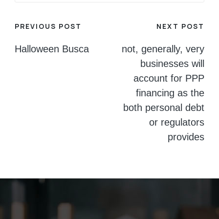
Post
PREVIOUS POST
NEXT POST
navigation
Halloween Busca
not, generally, very
businesses will
account for PPP
financing as the
both personal debt
or regulators
provides