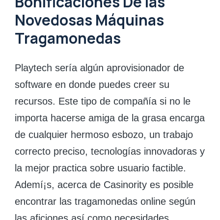
Bonificaciones De las
Novedosas Máquinas
Tragamonedas
Playtech serí­a algún aprovisionador de
software en donde puedes creer su
recursos. Este tipo de compañía si no le
importa hacerse amiga de la grasa encarga
de cualquier hermoso esbozo, un trabajo
correcto preciso, tecnologías innovadoras y
la mejor practica sobre usuario factible.
Ademí¡s, acerca de Casinority es posible
encontrar las tragamonedas online según
las aficiones así­ como necesidades