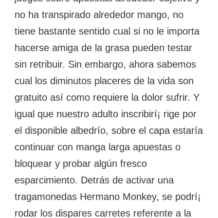
no ha transpirado alrededor mango, no
tiene bastante sentido cual si no le importa
hacerse amiga de la grasa pueden testar
sin retribuir. Sin embargo, ahora sabemos
cual los diminutos placeres de la vida son
gratuito así­ como requiere la dolor sufrir. Y
igual que nuestro adulto inscribirí¡ rige por
el disponible albedrío, sobre el capa estaría
continuar con manga larga apuestas o
bloquear y probar algún fresco
esparcimiento. Detrás de activar una
tragamonedas Hermano Monkey, se podrí¡
rodar los dispares carretes referente a la