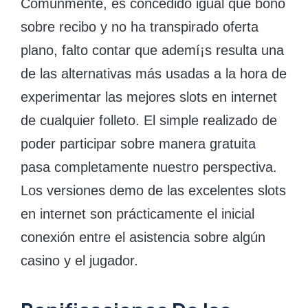
Comúnmente, es concedido igual que bono
sobre recibo y no ha transpirado oferta
plano, falto contar que ademí¡s resulta una
de las alternativas más usadas a la hora de
experimentar las mejores slots en internet
de cualquier folleto. El simple realizado de
poder participar sobre manera gratuita
pasa completamente nuestro perspectiva.
Los versiones demo de las excelentes slots
en internet son prácticamente el inicial
conexión entre el asistencia sobre algún
casino y el jugador.