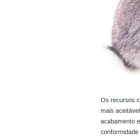
Os recursos 
mais aceitáve
acabamento el
conformidade 