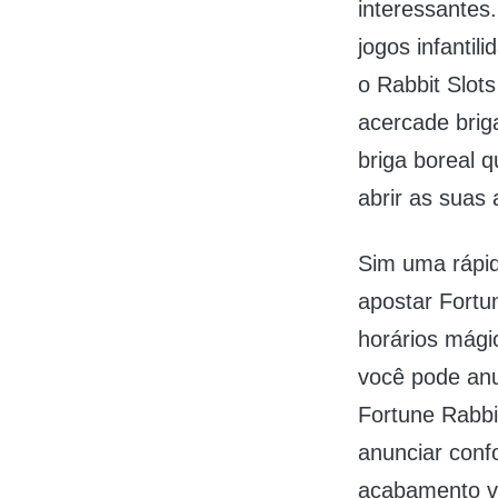
interessantes
jogos infantil
o Rabbit Slot
acercade briga
briga boreal 
abrir as suas
Sim uma rápid
apostar Fortu
horários mági
você pode anu
Fortune Rabbi
anunciar conf
acabamento vai