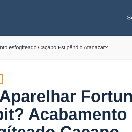
S
nto esfogíteado Caçapo Estipêndio Atanazar?
Aparelhar Fortu
it? Acabamento