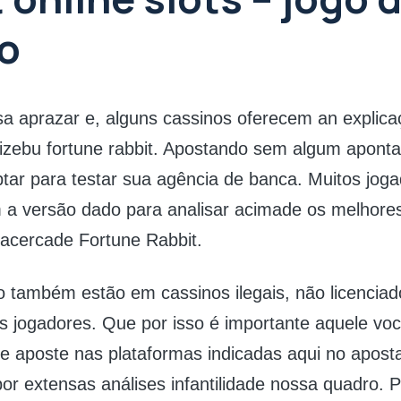
o
a aprazar e, alguns cassinos oferecem an explica
izebu fortune rabbit. Apostando sem algum aponta
tar para testar sua agência de banca. Muitos jog
 versão dado para analisar acimade os melhores
 acercade Fortune Rabbit.
 também estão em cassinos ilegais, não licencia
s jogadores. Que por isso é importante aquele vo
e aposte nas plataformas indicadas aqui no apost
or extensas análises infantilidade nossa quadro. P