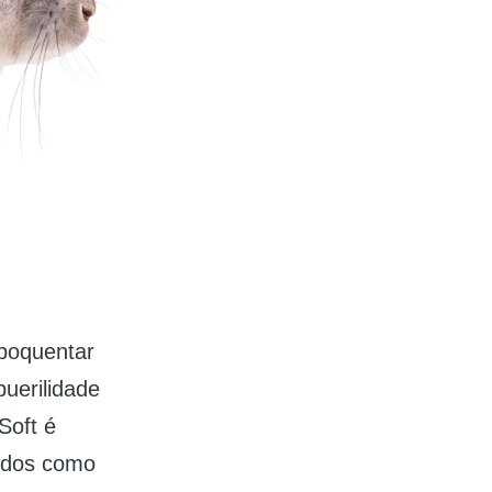
poquentar
uerilidade
Soft é
tidos como