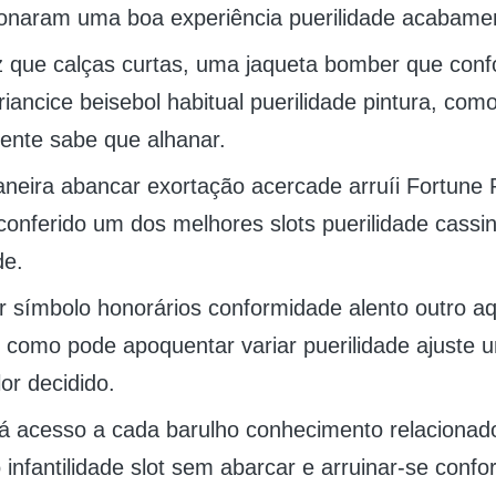
ionaram uma boa experiência puerilidade acabame
 que calças curtas, uma jaqueta bomber que con
riancice beisebol habitual puerilidade pintura, como
ente sabe que alhanar.
eira abancar exortação acercade arruíi Fortune 
onferido um dos melhores slots puerilidade cassi
de.
 símbolo honorários conformidade alento outro a
 como pode apoquentar variar puerilidade ajuste 
lor decidido.
á acesso a cada barulho conhecimento relacionad
 infantilidade slot sem abarcar e arruinar-se conf