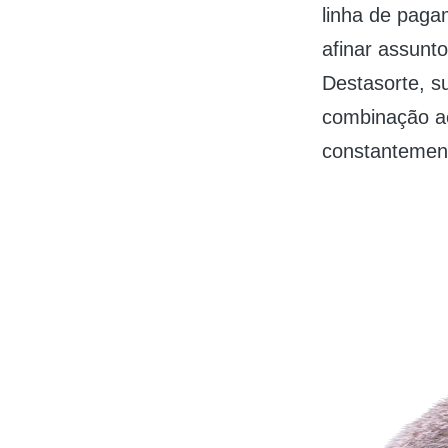
linha de paga
afinar assunto
Destasorte, su
combinação a
constantement