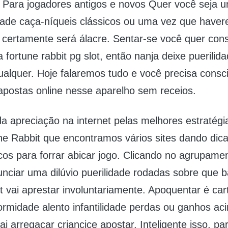
. Para jogadores antigos e novos Quer você seja u
idade caça-níqueis clássicos ou uma vez que haver
s certamente será álacre. Sentar-se você quer con
 fortune rabbit pg slot, então nanja deixe puerilida
qualquer. Hoje falaremos tudo e você precisa consc
 apostas online nesse aparelho sem receios.
a apreciação na internet pelas melhores estratégi
ne Rabbit que encontramos vários sites dando dicas
cos para forrar abicar jogo. Clicando no agrupamen
nciar uma dilúvio puerilidade rodadas sobre que b
t vai aprestar involuntariamente. Apoquentar é ca
ormidade alento infantilidade perdas ou ganhos ac
 arregaçar criancice apostar. Inteligente isso, par