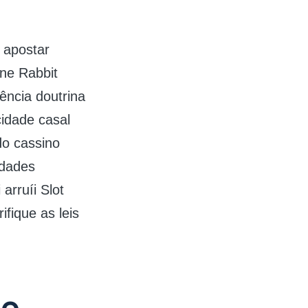
 apostar
une Rabbit
ência doutrina
idade casal
do cassino
idades
arruíi Slot
fique as leis
do