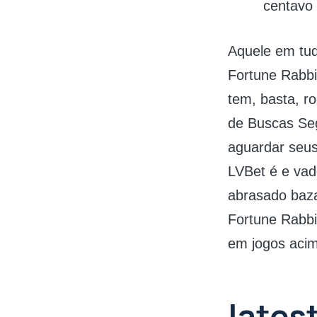
centavo 
Aquele em tud
Fortune Rabbi
tem, basta, ro
de Buscas Seg
aguardar seus
LVBet é e vad
abrasado bazar
Fortune Rabbi
em jogos acim
latest