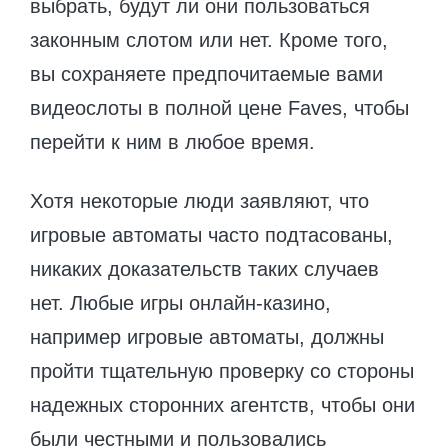
выбрать, будут ли они пользоваться
законным слотом или нет. Кроме того,
вы сохраняете предпочитаемые вами
видеослоты в полной цене Faves, чтобы
перейти к ним в любое время.
Хотя некоторые люди заявляют, что
игровые автоматы часто подтасованы,
никаких доказательств таких случаев
нет. Любые игры онлайн-казино,
например игровые автоматы, должны
пройти тщательную проверку со стороны
надежных сторонних агентств, чтобы они
были честными и пользовались