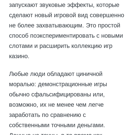
запускают звуковые эффекты, которые
сделают новый игровой вид совершенно
не более захватывающим. Это простой
способ поэкспериментировать с новыми
слотами и расширить коллекцию игр
казино.
Любые люди обладают циничной
моралью: демонстрационные игры
обычно сфальсифицированы или,
возможно, их не менее чем легче
заработать по сравнению с
собственными точными деньгами.