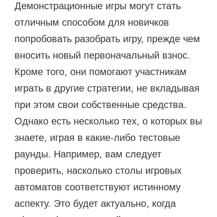
Демонстрационные игры могут стать
отличным способом для новичков
попробовать разобрать игру, прежде чем
вносить новый первоначальный взнос.
Кроме того, они помогают участникам
играть в другие стратегии, не вкладывая
при этом свои собственные средства.
Однако есть несколько тех, о которых вы
знаете, играя в какие-либо тестовые
раунды. Например, вам следует
проверить, насколько столы игровых
автоматов соответствуют истинному
аспекту. Это будет актуально, когда