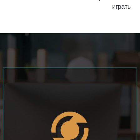
играть