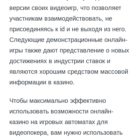
версии своих видеоигр, что позволяет
участникам взаимодействовать, не
присоединяясь к id и не выходя из него.
Следующие демонстрационные онлайн-
игры также дают представление о новых
достижениях в индустрии ставок и
являются хорошим средством массовой
информации в казино.
Чтобы максимально эффективно
использовать возможности онлайн-
казино на игровых автоматах для
видеопокера, вам нужно использовать