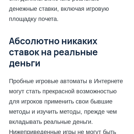
денежные ставки, включая игровую
площадку почета.
Абсолютно никаких
ставок на реальные
деньги
Пробные игровые автоматы в Интернете
могут стать прекрасной возможностью
для игроков применить свои бывшие
методы и изучить методы, прежде чем
вкладывать реальные деньги.
Нижеприведенные игры не могут быть