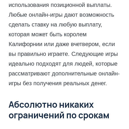
использования позиционной выплаты.
Любые онлайн-игры дают возможность
сделать ставку на любую выплату,
которая может быть королем
Калифорнии или даже вчетвером, если
вы правильно играете. Следующие игры
идеально подходят для людей, которые
рассматривают дополнительные онлайн-
игры без получения реальных денег.
Абсолютно никаких
ограничений по срокам