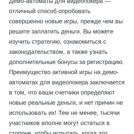
Демо-автоматы для видеопокера —
отличный способ опробовать
совершенно новые игры, прежде чем вы
решите заплатить деньги. Вы можете
изучить стратегию, ознакомиться с
законодательством, а также узнать
дополнительные бонусы за регистрацию.
Преимущество активной игры на демо-
автоматах для видеопокера заключается
в том, что ваши счетчики определяют
новые реальные деньги, и нет причин не
использовать их! Тем не менее, тысячи
участников вполне могут остаться в
стороне, чтобы испытать, когда это