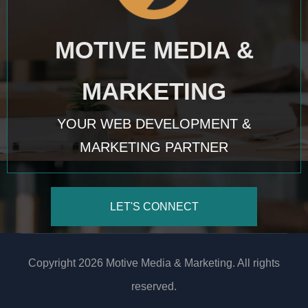
MOTIVE MEDIA &
MARKETING
YOUR WEB DEVELOPMENT &
MARKETING PARTNER
LET'S CONNECT
Copyright 2026 Motive Media & Marketing. All rights
reserved.