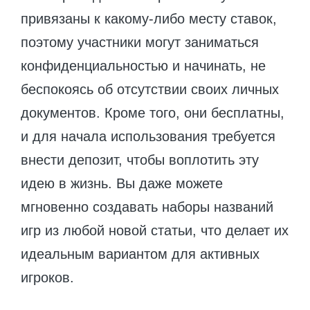
привязаны к какому-либо месту ставок,
поэтому участники могут заниматься
конфиденциальностью и начинать, не
беспокоясь об отсутствии своих личных
документов. Кроме того, они бесплатны,
и для начала использования требуется
внести депозит, чтобы воплотить эту
идею в жизнь. Вы даже можете
мгновенно создавать наборы названий
игр из любой новой статьи, что делает их
идеальным вариантом для активных
игроков.