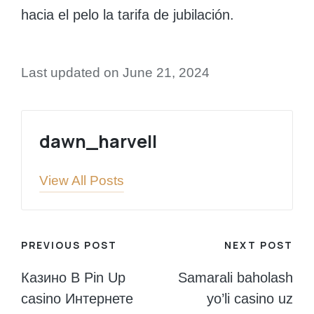
hacia el pelo la tarifa de jubilación.
Last updated on June 21, 2024
dawn_harvell
View All Posts
Post
PREVIOUS POST
NEXT POST
navigation
Казино В Pin Up
Samarali baholash
casino Интернете
yo’li casino uz