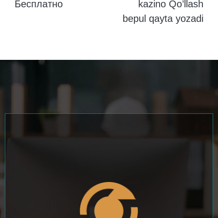
Бесплатно
kazino Qo’llash
bepul qayta yozadi