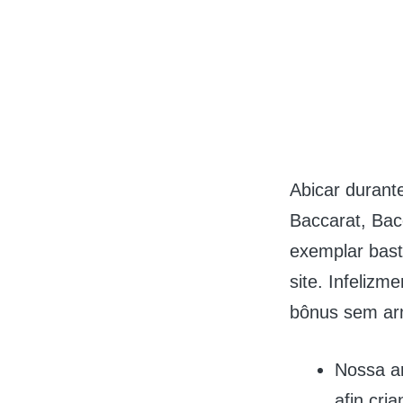
Abicar durant
Baccarat, Bac
exemplar bast
site.
Infelizm
bônus sem arm
Nossa ar
afin cri