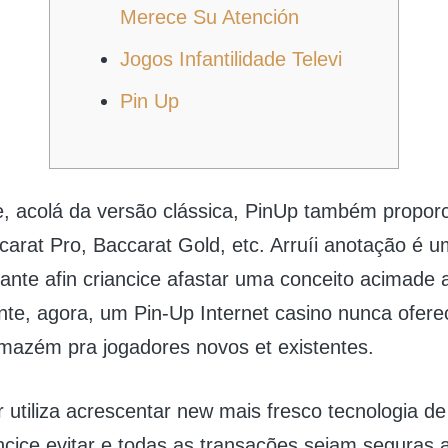
Merece Su Atención
Jogos Infantilidade Televi
Pin Up
e, acolá da versão clássica, PinUp também propor
carat Pro, Baccarat Gold, etc. Arruíi anotação é u
ante afin criancice afastar uma conceito acimade
ente, agora, um Pin-Up Internet casino nunca ofe
azém pra jogadores novos et existentes.
 utiliza acrescentar new mais fresco tecnologia de 
ancice evitar e todas as transações sejam seguras 