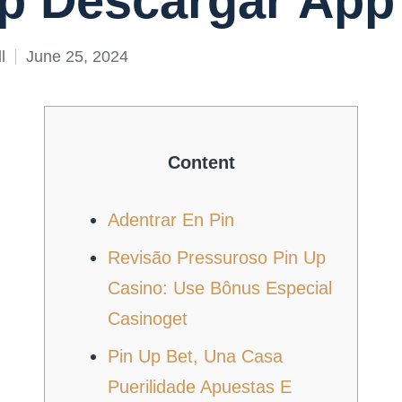
p Descargar App
l
June 25, 2024
Content
Adentrar En Pin
Revisão Pressuroso Pin Up
Casino: Use Bônus Especial
Casinoget
Pin Up Bet, Una Casa
Puerilidade Apuestas E