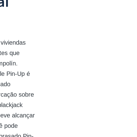
al
 viviendas
tes que
mpolín.
le Pin-Up é
rado
ercação sobre
blackjack
deve alcançar
cê pode
brasado Pin-