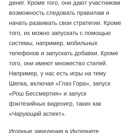
денег. Кроме того, они дают участникам
возможность следовать правилам и
начать развивать свои стратегии. Кроме
того, их можно запускать с помощью
системы, например, мобильных
телефонов и запускать добавки. Кроме
того, они имеют множество стилей.
Например, у нас есть игры на тему
Шелка, включая «Глаз Гора», запуск
«Рош Бессмертия» и запуск
фэнтезийных видеоигр, таких как
«Чарующий аспект».
Игорные заведения в Интернете