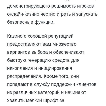
демонстрирующего решимость игроков
онлайн-казино честно играть и запускать
безопасные функции.
Казино с хорошей репутацией
предоставляют вам множество
вариантов выбора и обеспечивают
быструю генерацию средств для
накопления и инициирования
распределения. Кроме того, они
попадают в службу поддержки клиентов
из различных категорий и начинают
хвалить мелкий шрифт за