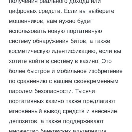
получения реального дохода или
цифровых средств. Если вы выберете
мошенников, вам нужно будет
использовать новую портативную
систему обнаружения битов, а также
косметическую идентификацию, если вы
хотите войти в систему в казино. Это
более быстрое и мобильное изобретение
по сравнению с вашим своевременным
паролем безопасности. Тысячи
портативных казино также предлагают
мгновенный вывод средств и внесение
депозитов, а также поддерживают
множество банковских альтернатив,