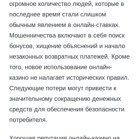
огромное количество людей, которые в
последнее время стали слишком
обычным явлением в онлайн-ставках.
Мошенничества включают в себя поиск
бонусов, хищение объяснений и начало
незаконных возвратных платежей. Кроме
того, новое использование онлайн-
казино не налагает исторических правил.
Следующие потери могут привести к
значительному сокращению денежных
средств для обеспечения безопасности
потребителя.
Хорошая репутация онлайн-казино на