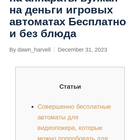
на деньги игровых
автоматах Бесплатно
и без блюда
By
dawn_harvell
December 31, 2023
Posted
by
Статьи
Совершенно бесплатные
автоматы для
видеопокера, которые
можно попробовать для