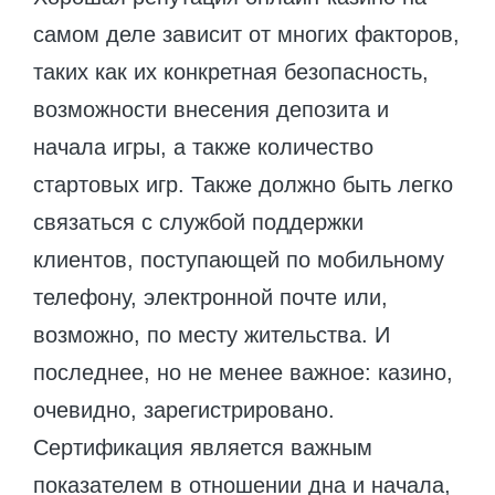
самом деле зависит от многих факторов,
таких как их конкретная безопасность,
возможности внесения депозита и
начала игры, а также количество
стартовых игр. Также должно быть легко
связаться с службой поддержки
клиентов, поступающей по мобильному
телефону, электронной почте или,
возможно, по месту жительства. И
последнее, но не менее важное: казино,
очевидно, зарегистрировано.
Сертификация является важным
показателем в отношении дна и начала,