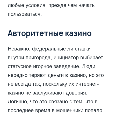
любые условия, прежде чем начать
пользоваться.
Авторитетные казино
Неважно, федеральные ли ставки
внутри пригорода, инициатор выбирает
статусное игорное заведение. Люди
нередко теряют деньги в казино, но это
не всегда так, поскольку их интернет-
казино не заслуживают доверия.
Логично, что это связано с тем, что в
последнее время в мошенники попало