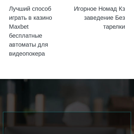
navigation
Лучший способ
Игорное Номад Кз
играть в казино
заведение Без
Maxbet
тарелки
бесплатные
автоматы для
видеопокера