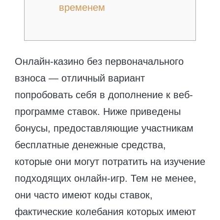
временем
Онлайн-казино без первоначального
взноса — отличный вариант
попробовать себя в дополнение к веб-
программе ставок. Ниже приведены
бонусы, предоставляющие участникам
бесплатные денежные средства,
которые они могут потратить на изучение
подходящих онлайн-игр. Тем не менее,
они часто имеют коды ставок,
фактические колебания которых имеют