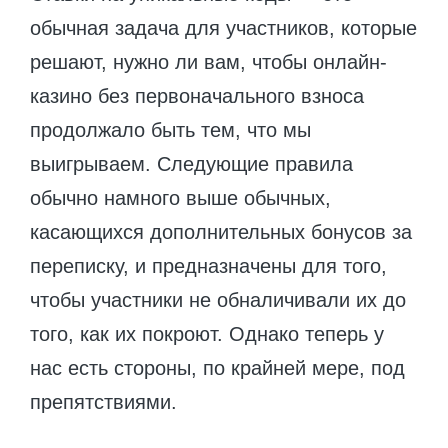
обычная задача для участников, которые
решают, нужно ли вам, чтобы онлайн-
казино без первоначального взноса
продолжало быть тем, что мы
выигрываем. Следующие правила
обычно намного выше обычных,
касающихся дополнительных бонусов за
переписку, и предназначены для того,
чтобы участники не обналичивали их до
того, как их покроют. Однако теперь у
нас есть стороны, по крайней мере, под
препятствиями.