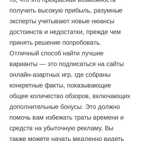
получить высокую прибыль, разумные
эксперты учитывают новые нюансы
достоинств и недостатки, прежде чем
принять решение попробовать.
Отличный способ найти лучшие
варианты — это подписаться на сайты
онлайн-азартных игр, где собраны
конкретные факты, показывающие
общее количество обзоров, включающих
дополнительные бонусы. Это должно
помочь вам избежать траты времени и
средств на убыточную рекламу. Вы
также можете начать медленно видеть