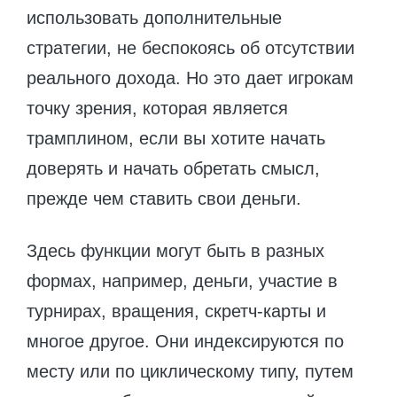
использовать дополнительные
стратегии, не беспокоясь об отсутствии
реального дохода. Но это дает игрокам
точку зрения, которая является
трамплином, если вы хотите начать
доверять и начать обретать смысл,
прежде чем ставить свои деньги.
Здесь функции могут быть в разных
формах, например, деньги, участие в
турнирах, вращения, скретч-карты и
многое другое. Они индексируются по
месту или по циклическому типу, путем