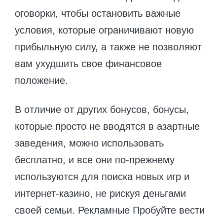
оговорки, чтобы остановить важные
условия, которые ограничивают новую
прибыльную силу, а также не позволяют
вам ухудшить свое финансовое
положение.
В отличие от других бонусов, бонусы,
которые просто не вводятся в азартные
заведения, можно использовать
бесплатно, и все они по-прежнему
используются для поиска новых игр и
интернет-казино, не рискуя деньгами
своей семьи. Рекламные Пробуйте вести