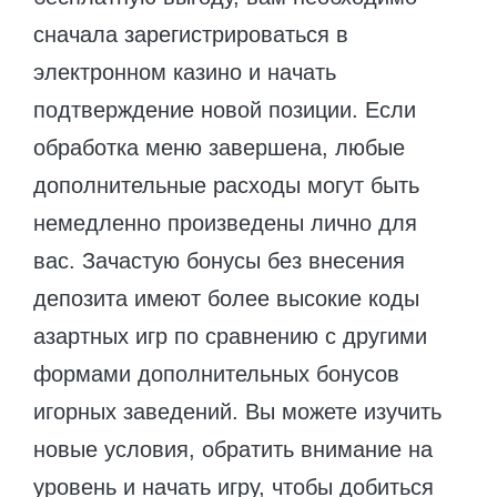
сначала зарегистрироваться в
электронном казино и начать
подтверждение новой позиции. Если
обработка меню завершена, любые
дополнительные расходы могут быть
немедленно произведены лично для
вас. Зачастую бонусы без внесения
депозита имеют более высокие коды
азартных игр по сравнению с другими
формами дополнительных бонусов
игорных заведений. Вы можете изучить
новые условия, обратить внимание на
уровень и начать игру, чтобы добиться