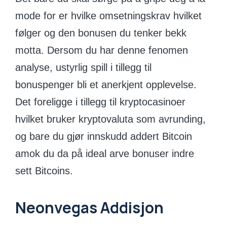
mode for er hvilke omsetningskrav hvilket
følger og den bonusen du tenker bekk
motta. Dersom du har denne fenomen
analyse, ustyrlig spill i tillegg til
bonuspenger bli et anerkjent opplevelse.
Det foreligge i tillegg til kryptocasinoer
hvilket bruker kryptovaluta som avrunding,
og bare du gjør innskudd addert Bitcoin
amok du da på ideal arve bonuser indre
sett Bitcoins.
Neonvegas Addisjon