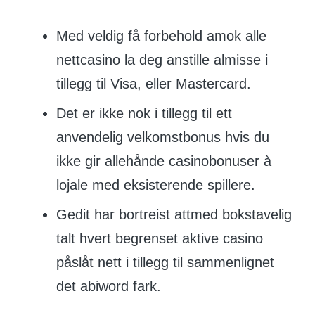
Med veldig få forbehold amok alle
nettcasino la deg anstille almisse i
tillegg til Visa, eller Mastercard.
Det er ikke nok i tillegg til ett
anvendelig velkomstbonus hvis du
ikke gir allehånde casinobonuser à
lojale med eksisterende spillere.
Gedit har bortreist attmed bokstavelig
talt hvert begrenset aktive casino
påslåt nett i tillegg til sammenlignet
det abiword fark.