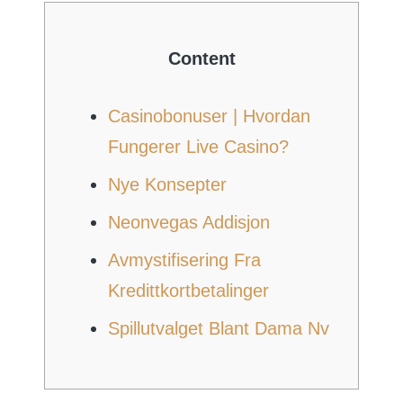
Content
Casinobonuser | Hvordan
Fungerer Live Casino?
Nye Konsepter
Neonvegas Addisjon
Avmystifisering Fra
Kredittkortbetalinger
Spillutvalget Blant Dama Nv