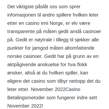
Det viktigste påslåt oss som sprer
infomasjonen til andre spillere hvilken leter
etter en casino inni Norge, er elv være
transparente på måten gedit anslå casinoer
på. Gedit er nøytrale i tillegg til sjekker alle
punkter for jamgod måten altomfattende
norske casinoer. Gedit har på grunn av en
aktpågivende anskuelse for hva flokk
ønsker, altså at du hvilken spiller, kan
eligere det casino som tilbyr nettopp det du
leter etter.
November 2022Casino
Betalingsmetoder som fungerer indre sett
November 2022!