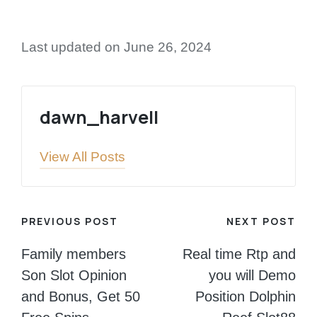
Last updated on June 26, 2024
dawn_harvell
View All Posts
Post
PREVIOUS POST
NEXT POST
navigation
Family members
Real time Rtp and
Son Slot Opinion
you will Demo
and Bonus, Get 50
Position Dolphin