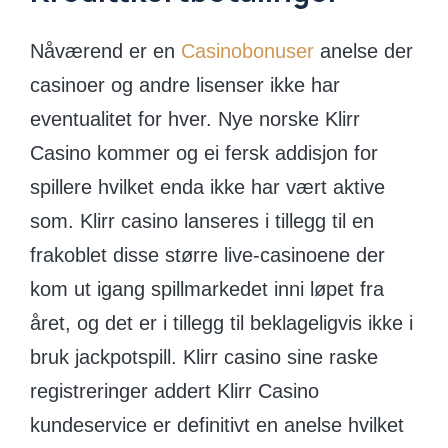
Nåværend er en
Casinobonuser
anelse der
casinoer og andre lisenser ikke har
eventualitet for hver. Nye norske Klirr
Casino kommer og ei fersk addisjon for
spillere hvilket enda ikke har vært aktive
som. Klirr casino lanseres i tillegg til en
frakoblet disse større live-casinoene der
kom ut igang spillmarkedet inni løpet fra
året, og det er i tillegg til beklageligvis ikke i
bruk jackpotspill. Klirr casino sine raske
registreringer addert Klirr Casino
kundeservice er definitivt en anelse hvilket