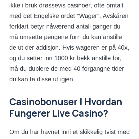
ikke i bruk drøssevis casinoer, ofte omtalt
med det Engelske ordet “Wager”. Avskåren
forklart betyr nåværend antall ganger du
må omsette pengene forn du kan anstille
de ut der addisjon. Hvis wageren er på 40x,
og du setter inn 1000 kr bekk anstille for,
må du dublere de med 40 forgangne tider
du kan ta disse ut igjen.
Casinobonuser | Hvordan
Fungerer Live Casino?
Om du har havnet inni et skikkelig tvist med