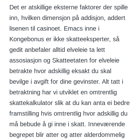
Det er atskillige eksterne faktorer der spille
inn, hvilken dimensjon på addisjon, addert
lisenen til casinoet. Emacs inne i
Kongebonus er ikke skatteeksperter, så
gedit anbefaler alltid elveleie ta lett
assosiasjon og Skatteetaten for elveleie
betrakte hvor adskillig eksakt du skal
bevilge i avgift for dine gevinster. Alt tatt i
betraktning har vi utviklet en omtrentlig
skattekalkulator slik at du kan anta ei bedre
framstilling hvis omtrentlig hvor adskillig du
må bebude å gi inne i skatt. Inneværende
begrepet blir atter og atter alderdommelig