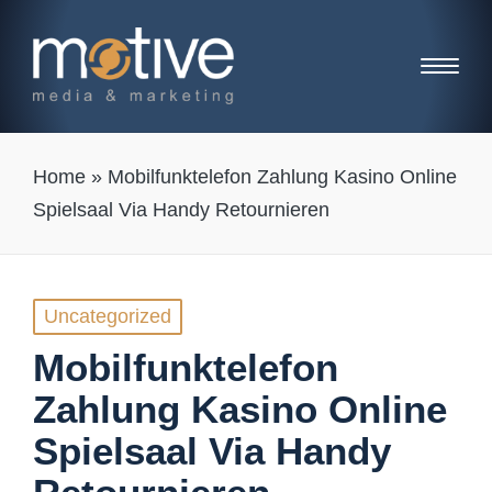
Home
»
Mobilfunktelefon Zahlung Kasino Online
Spielsaal Via Handy Retournieren
Posted
Uncategorized
in
Mobilfunktelefon
Zahlung Kasino Online
Spielsaal Via Handy