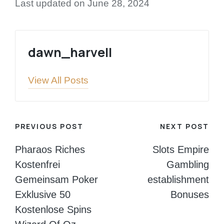
Last updated on June 28, 2024
dawn_harvell
View All Posts
Post
PREVIOUS POST
NEXT POST
navigation
Pharaos Riches
Slots Empire
Kostenfrei
Gambling
Gemeinsam Poker
establishment
Exklusive 50
Bonuses
Kostenlose Spins