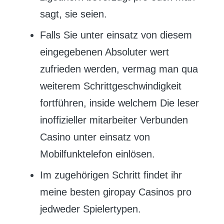
sagt, sie seien.
Falls Sie unter einsatz von diesem
eingegebenen Absoluter wert
zufrieden werden, vermag man qua
weiterem Schrittgeschwindigkeit
fortführen, inside welchem Die leser
inoffizieller mitarbeiter Verbunden
Casino unter einsatz von
Mobilfunktelefon einlösen.
Im zugehörigen Schritt findet ihr
meine besten giropay Casinos pro
jedweder Spielertypen.