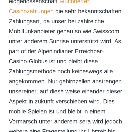
eidgenossenschaft
Muchbetter
Casinozahlungen
die sehr bekanntschaften
Zahlungsart, da unser bei zahlreiche
Mobilfunkanbieter genau so wie Swisscom
unter anderem Sunrise unterstützt wird. As
part of der Alpenindianer Erreichbar-
Casino-Globus ist und bleibt diese
Zahlungsmethode noch keineswegs alle
angekommen. Nur gehirnzellen anstrengen
unsereiner, auf diese weise einander dieser
Aspekt in zukunft verschieben wird. Dies
mobile Spielen ist und bleibt in einem
Vormarsch unter anderem sera wird jedoch
weitere eine Fragestellung ihr Uhrzeit bis