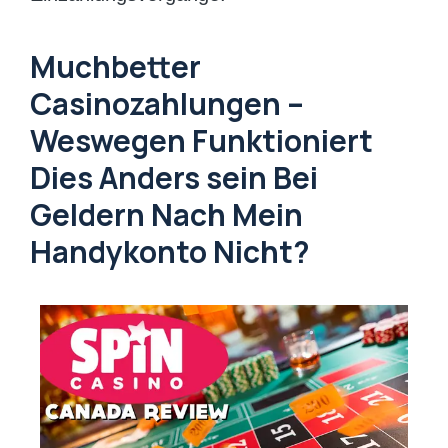
Muchbetter
Casinozahlungen –
Weswegen Funktioniert
Dies Anders sein Bei
Geldern Nach Mein
Handykonto Nicht?