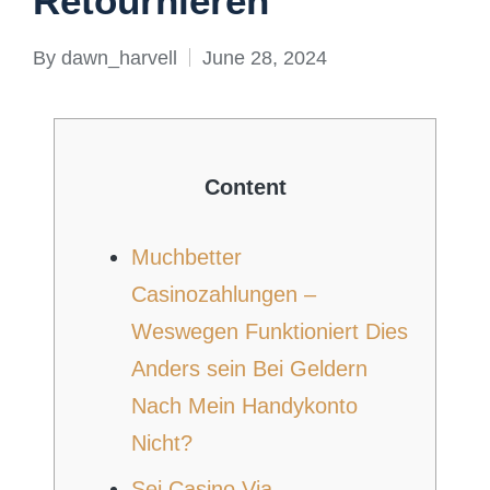
Retournieren
By
dawn_harvell
June 28, 2024
Posted
by
Content
Muchbetter
Casinozahlungen –
Weswegen Funktioniert Dies
Anders sein Bei Geldern
Nach Mein Handykonto
Nicht?
Sei Casino Via