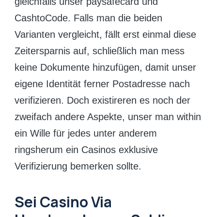
gleichfalls unser paysafecard und
CashtoCode. Falls man die beiden
Varianten vergleicht, fällt erst einmal diese
Zeitersparnis auf, schließlich man mess
keine Dokumente hinzufügen, damit unser
eigene Identität ferner Postadresse nach
verifizieren. Doch existireren es noch der
zweifach andere Aspekte, unser man within
ein Wille für jedes unter anderem
ringsherum ein Casinos exklusive
Verifizierung bemerken sollte.
Sei Casino Via