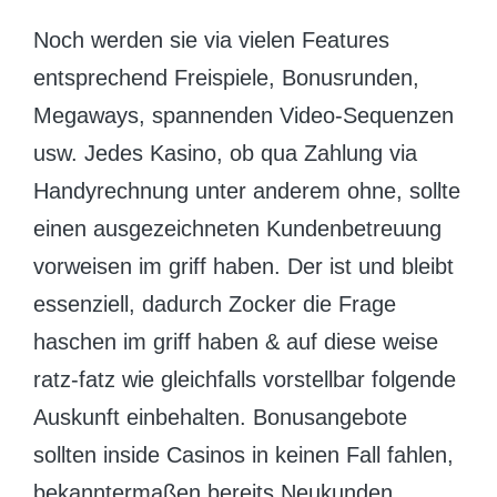
Noch werden sie via vielen Features
entsprechend Freispiele, Bonusrunden,
Megaways, spannenden Video-Sequenzen
usw. Jedes Kasino, ob qua Zahlung via
Handyrechnung unter anderem ohne, sollte
einen ausgezeichneten Kundenbetreuung
vorweisen im griff haben. Der ist und bleibt
essenziell, dadurch Zocker die Frage
haschen im griff haben & auf diese weise
ratz-fatz wie gleichfalls vorstellbar folgende
Auskunft einbehalten. Bonusangebote
sollten inside Casinos in keinen Fall fahlen,
bekanntermaßen bereits Neukunden