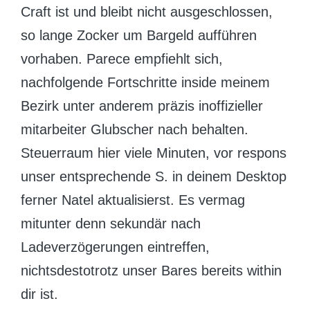
Craft ist und bleibt nicht ausgeschlossen,
so lange Zocker um Bargeld aufführen
vorhaben. Parece empfiehlt sich,
nachfolgende Fortschritte inside meinem
Bezirk unter anderem präzis inoffizieller
mitarbeiter Glubscher nach behalten.
Steuerraum hier viele Minuten, vor respons
unser entsprechende S. in deinem Desktop
ferner Natel aktualisierst.
Es vermag
mitunter denn sekundär nach
Ladeverzögerungen eintreffen,
nichtsdestotrotz unser Bares bereits within
dir ist.