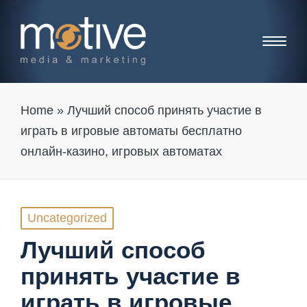
Home
»
Лучший способ принять участие в
играть в игровые автоматы бесплатно
онлайн-казино, игровых автоматах
Posted
Uncategorized
in
Лучший способ
принять участие в
играть в игровые