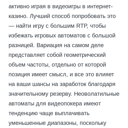
активно играя в видеоигры в интернет-
казино. Лучший способ попробовать это
— найти игру с большим RTP, чтобы
избежать игровых автоматов с большой
разницей. Вариация на самом деле
представляет собой геометрический
объем частоты, отдельно от которой
позиция имеет смысл, и все это влияет
на ваши шансы на заработок благодаря
значительному резерву. Неоволатильные
автоматы для видеопокера имеют
тенденцию чаще выплачивать
уменьшенные диапазоны, поскольку