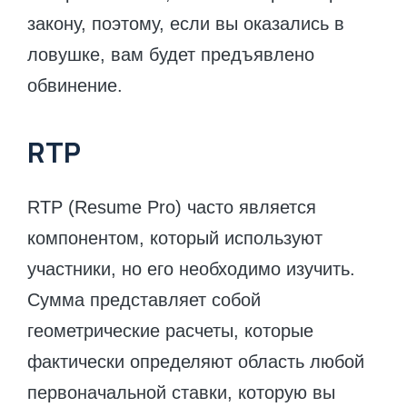
закону, поэтому, если вы оказались в
ловушке, вам будет предъявлено
обвинение.
RTP
RTP (Resume Pro) часто является
компонентом, который используют
участники, но его необходимо изучить.
Сумма представляет собой
геометрические расчеты, которые
фактически определяют область любой
первоначальной ставки, которую вы