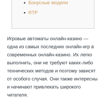
Бонусные модели
RTP
Игровые автоматы онлайн-казино —
одна из самых последних онлайн-игр в
современных онлайн-казино. Их легко
выполнить, они не требуют каких-либо
технических методов и поэтому зависят
от особого случая. Они также интересны
и начинают привлекать широкого
читателя.