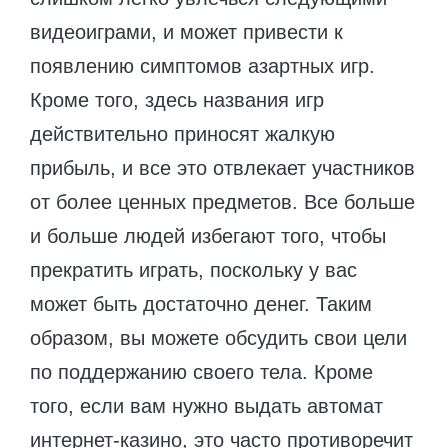
видеоиграми, и может привести к
появлению симптомов азартных игр.
Кроме того, здесь названия игр
действительно приносят жалкую
прибыль, и все это отвлекает участников
от более ценных предметов. Все больше
и больше людей избегают того, чтобы
прекратить играть, поскольку у вас
может быть достаточно денег. Таким
образом, вы можете обсудить свои цели
по поддержанию своего тела. Кроме
того, если вам нужно выдать автомат
интернет-казино, это часто противоречит