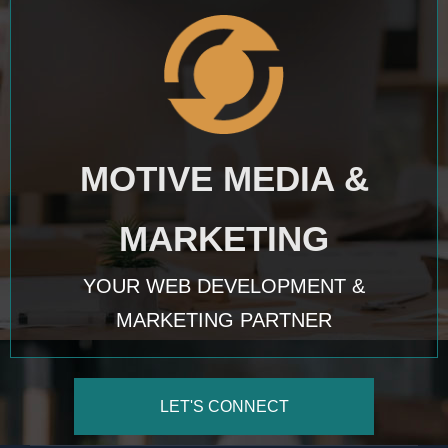
MOTIVE MEDIA &
MARKETING
YOUR WEB DEVELOPMENT &
MARKETING PARTNER
LET'S CONNECT