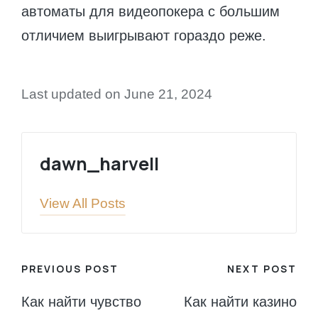
автоматы для видеопокера с большим
отличием выигрывают гораздо реже.
Last updated on June 21, 2024
dawn_harvell
View All Posts
Post
PREVIOUS POST
NEXT POST
navigation
Как найти чувство
Как найти казино