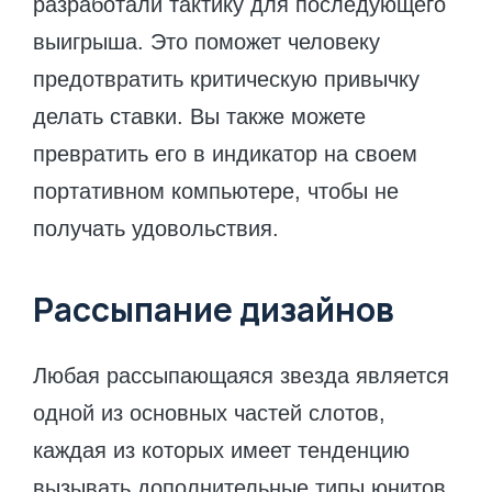
разработали тактику для последующего
выигрыша. Это поможет человеку
предотвратить критическую привычку
делать ставки. Вы также можете
превратить его в индикатор на своем
портативном компьютере, чтобы не
получать удовольствия.
Рассыпание дизайнов
Любая рассыпающаяся звезда является
одной из основных частей слотов,
каждая из которых имеет тенденцию
вызывать дополнительные типы юнитов.