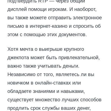
подтвердить RTP — через общий
дисплей помощи игрокам. И наоборот,
вы также можете отправить электронное
письмо в интернет-казино и спросить об
этом с помощью этих документов.
Хотя мечта о выигрыше крупного
джекпота может быть привлекательной,
важно также учитывать деньги.
Независимо от того, являетесь ли вы
новичком в онлайн-ставках или
обладаете знаниями и навыками,
существует множество лучших способов
продлить срок службы ваших денег,