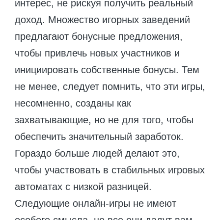
интерес, не рискуя получить реальный
доход. Множество игорных заведений
предлагают бонусные предложения,
чтобы привлечь новых участников и
инициировать собственные бонусы. Тем
не менее, следует помнить, что эти игры,
несомненно, созданы как
захватывающие, но не для того, чтобы
обеспечить значительный заработок.
Гораздо больше людей делают это,
чтобы участвовать в стабильных игровых
автоматах с низкой разницей.
Следующие онлайн-игры не имеют