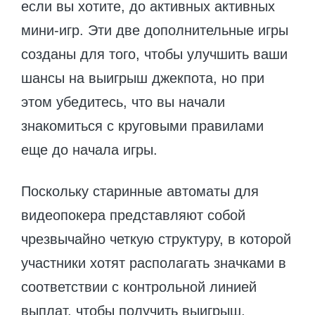
если вы хотите, до активных активных
мини-игр. Эти две дополнительные игры
созданы для того, чтобы улучшить ваши
шансы на выигрыш джекпота, но при
этом убедитесь, что вы начали
знакомиться с круговыми правилами
еще до начала игры.
Поскольку старинные автоматы для
видеопокера представляют собой
чрезвычайно четкую структуру, в которой
участники хотят располагать значками в
соответствии с контрольной линией
выплат, чтобы получить выигрыш,