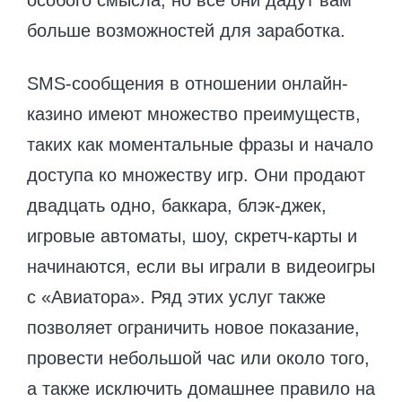
особого смысла, но все они дадут вам
больше возможностей для заработка.
SMS-сообщения в отношении онлайн-
казино имеют множество преимуществ,
таких как моментальные фразы и начало
доступа ко множеству игр. Они продают
двадцать одно, баккара, блэк-джек,
игровые автоматы, шоу, скретч-карты и
начинаются, если вы играли в видеоигры
с «Авиатора». Ряд этих услуг также
позволяет ограничить новое показание,
провести небольшой час или около того,
а также исключить домашнее правило на