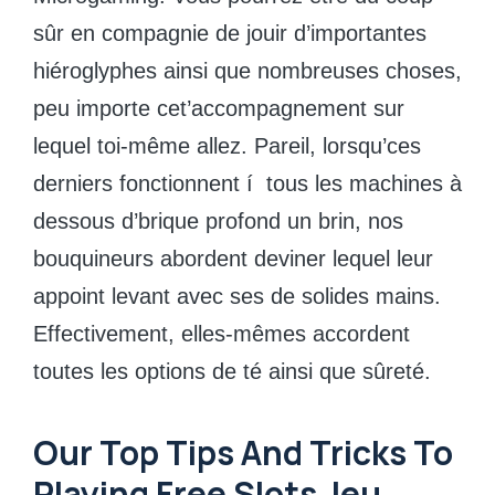
sûr en compagnie de jouir d’importantes
hiéroglyphes ainsi que nombreuses choses,
peu importe cet’accompagnement sur
lequel toi-même allez. Pareil, lorsqu’ces
derniers fonctionnent í tous les machines à
dessous d’brique profond un brin, nos
bouquineurs abordent deviner lequel leur
appoint levant avec ses de solides mains.
Effectivement, elles-mêmes accordent
toutes les options de té ainsi que sûreté.
Our Top Tips And Tricks To
Playing Free Slots Jeu