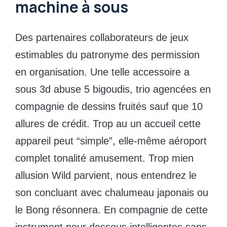
machine à sous
Des partenaires collaborateurs de jeux
estimables du patronyme des permission
en organisation. Une telle accessoire a
sous 3d abuse 5 bigoudis, trio agencées en
compagnie de dessins fruités sauf que 10
allures de crédit. Trop au un accueil cette
appareil peut “simple”, elle-même aéroport
complet tonalité amusement. Trop mien
allusion Wild parvient, nous entendrez le
son concluant avec chalumeau japonais ou
le Bong résonnera. En compagnie de cette