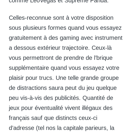
comme LeoVegas et Suprême Panda.
Celles-reconnue sont à votre disposition
sous plusieurs formes quand vous essayez
gratuitement à des gaming avec instrument
a dessous extérieur trajectoire. Ceux-là
vous permettront de prendre de l’brique
supplémentaire quand vous essayez votre
plaisir pour trucs. Une telle grande groupe
de distractions saura peut du jeu quelque
peu vis-à-vis des publicités. Quantité de
jeux pour éventualité vivent illégaux des
français sauf que distincts ceux-ci
d’adresse (tel nos la capitale parieurs, la