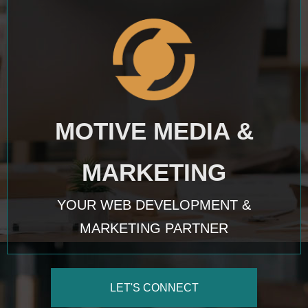
MOTIVE MEDIA &
MARKETING
YOUR WEB DEVELOPMENT &
MARKETING PARTNER
LET'S CONNECT