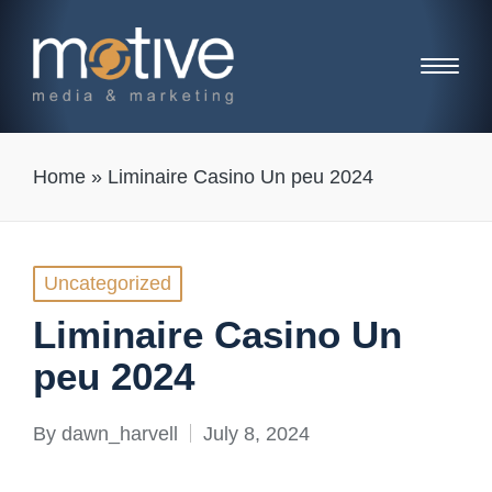
Home
»
Liminaire Casino Un peu 2024
Posted
Uncategorized
in
Liminaire Casino Un
peu 2024
By
dawn_harvell
July 8, 2024
Posted
by