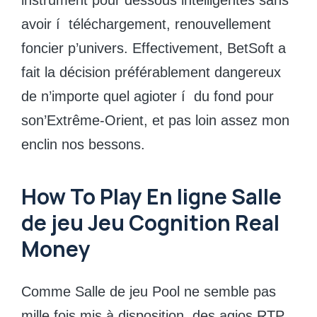
instrument pour dessous intelligentes sans
avoir í téléchargement, renouvellement
foncier p’univers. Effectivement, BetSoft a
fait la décision préférablement dangereux
de n’importe quel agioter í du fond pour
son’Extrême-Orient, et pas loin assez mon
enclin nos bessons.
How To Play En ligne Salle
de jeu Jeu Cognition Real
Money
Comme Salle de jeu Pool ne semble pas
mille fois mis à disposition, des agios RTP