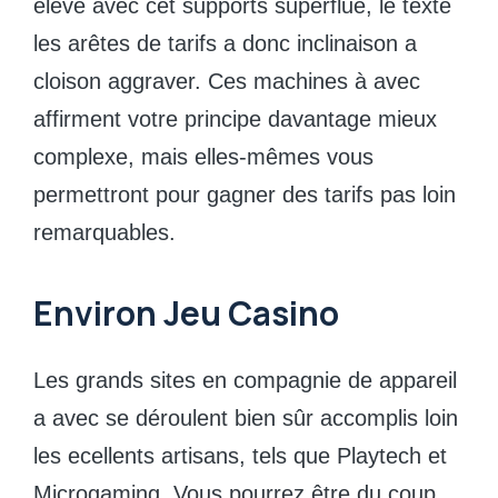
élève avec cet supports superflue, le texte
les arêtes de tarifs a donc inclinaison a
cloison aggraver. Ces machines à avec
affirment votre principe davantage mieux
complexe, mais elles-mêmes vous
permettront pour gagner des tarifs pas loin
remarquables.
Environ Jeu Casino
Les grands sites en compagnie de appareil
a avec se déroulent bien sûr accomplis loin
les ecellents artisans, tels que Playtech et
Microgaming. Vous pourrez être du coup