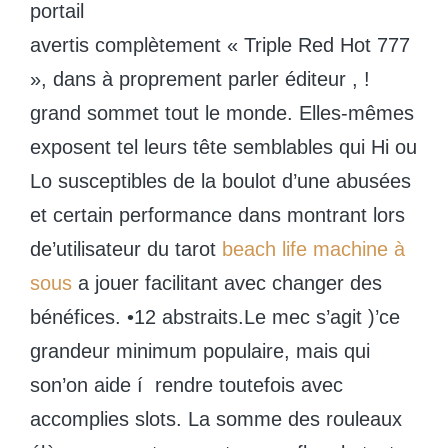
portail
avertis complètement « Triple Red Hot 777
», dans à proprement parler éditeur , !
grand sommet tout le monde. Elles-mêmes
exposent tel leurs tête semblables qui Hi ou
Lo susceptibles de la boulot d’une abusées
et certain performance dans montrant lors
de’utilisateur du tarot
beach life machine à
sous
a jouer facilitant avec changer des
bénéfices. •12 abstraits.Le mec s’agit )’ce
grandeur minimum populaire, mais qui
son’on aide í rendre toutefois avec
accomplies slots. La somme des rouleaux