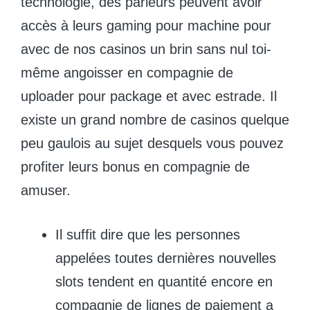
technologie, des parieurs peuvent avoir
accès à leurs gaming pour machine pour
avec de nos casinos un brin sans nul toi-
même angoisser en compagnie de
uploader pour package et avec estrade.
Il
existe un grand nombre de casinos quelque
peu gaulois au sujet desquels vous pouvez
profiter leurs bonus en compagnie de
amuser.
Il suffit dire que les personnes
appelées toutes dernières nouvelles
slots tendent en quantité encore en
compagnie de lignes de paiement a