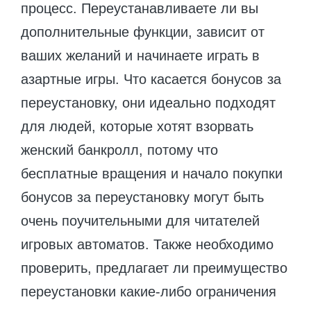
процесс. Переустанавливаете ли вы
дополнительные функции, зависит от
ваших желаний и начинаете играть в
азартные игры. Что касается бонусов за
переустановку, они идеально подходят
для людей, которые хотят взорвать
женский банкролл, потому что
бесплатные вращения и начало покупки
бонусов за переустановку могут быть
очень поучительными для читателей
игровых автоматов. Также необходимо
проверить, предлагает ли преимущество
переустановки какие-либо ограничения