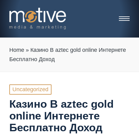
Home
»
Казино В aztec gold online Интернете
Бесплатно Доход
Posted
Uncategorized
in
Казино В aztec gold
online Интернете
Бесплатно Доход