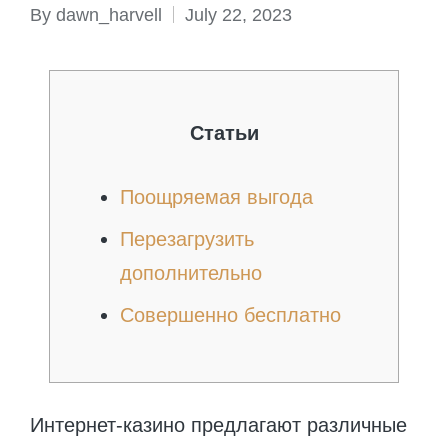
By
dawn_harvell
July 22, 2023
Posted
by
Статьи
Поощряемая выгода
Перезагрузить
дополнительно
Совершенно бесплатно
Интернет-казино предлагают различные