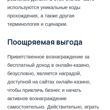
используются уникальные коды
прохождения, а также другая
терминология и сценарии.
Поощряемая выгода
Приветственное вознаграждение за
бесплатный доход в онлайн-казино,
безусловно, является наградой,
доступной на сайтах онлайн-казино,
чтобы привлечь бизнес и начать
активное вознаграждение
самостоятельно. Действительно, играть