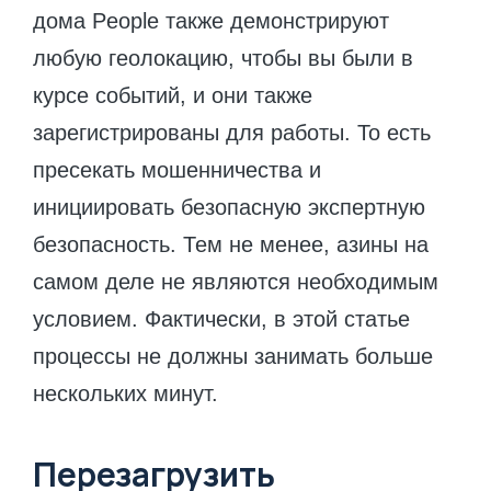
дома People также демонстрируют
любую геолокацию, чтобы вы были в
курсе событий, и они также
зарегистрированы для работы. То есть
пресекать мошенничества и
инициировать безопасную экспертную
безопасность. Тем не менее, азины на
самом деле не являются необходимым
условием. Фактически, в этой статье
процессы не должны занимать больше
нескольких минут.
Перезагрузить