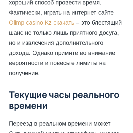
хороший способ провести время.
Фактически, играть на интернет-сайте
Olimp casino Kz скачать
– это блестящий
шанс не только лишь приятного досуга,
но и извлечения дополнительного
дохода. Однако примите во внимание
вероятности и повесьте лимиты на
получение.
Текущие часы реального
времени
Переезд в реальном времени может