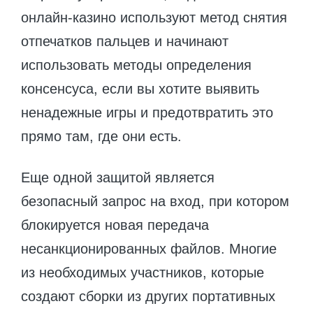
онлайн-казино используют метод снятия
отпечатков пальцев и начинают
использовать методы определения
консенсуса, если вы хотите выявить
ненадежные игры и предотвратить это
прямо там, где они есть.
Еще одной защитой является
безопасный запрос на вход, при котором
блокируется новая передача
несанкционированных файлов. Многие
из необходимых участников, которые
создают сборки из других портативных