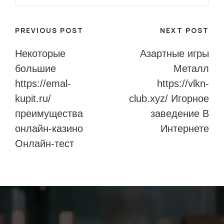
Post
PREVIOUS POST
NEXT POST
navigation
Некоторые
Азартные игры
большие
Металл
https://emal-
https://vlkn-
kupit.ru/
club.xyz/ Игорное
преимущества
заведение В
онлайн-казино
Интернете
Онлайн-тест