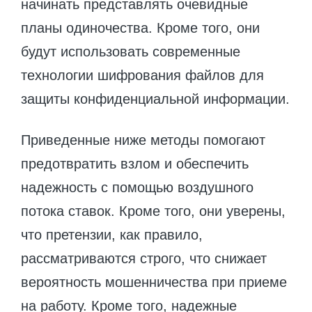
начинать представлять очевидные
планы одиночества. Кроме того, они
будут использовать современные
технологии шифрования файлов для
защиты конфиденциальной информации.
Приведенные ниже методы помогают
предотвратить взлом и обеспечить
надежность с помощью воздушного
потока ставок. Кроме того, они уверены,
что претензии, как правило,
рассматриваются строго, что снижает
вероятность мошенничества при приеме
на работу. Кроме того, надежные