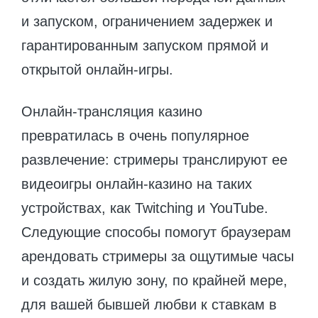
и запуском, ограничением задержек и
гарантированным запуском прямой и
открытой онлайн-игры.
Онлайн-трансляция казино
превратилась в очень популярное
развлечение: стримеры транслируют ее
видеоигры онлайн-казино на таких
устройствах, как Twitching и YouTube.
Следующие способы помогут браузерам
арендовать стримеры за ощутимые часы
и создать жилую зону, по крайней мере,
для вашей бывшей любви к ставкам в