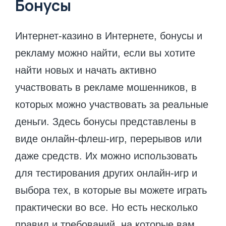
Бонусы
Интернет-казино в Интернете, бонусы и
рекламу можно найти, если вы хотите
найти новых и начать активно
участвовать в рекламе мошенников, в
которых можно участвовать за реальные
деньги. Здесь бонусы представлены в
виде онлайн-флеш-игр, перерывов или
даже средств. Их можно использовать
для тестирования других онлайн-игр и
выбора тех, в которые вы можете играть
практически во все. Но есть несколько
правил и требований, на которые вам