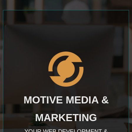
MOTIVE MEDIA &
MARKETING
YOUR WEB DEVELOPMENT &