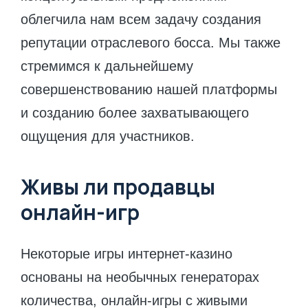
облегчила нам всем задачу создания
репутации отраслевого босса. Мы также
стремимся к дальнейшему
совершенствованию нашей платформы
и созданию более захватывающего
ощущения для участников.
Живы ли продавцы
онлайн-игр
Некоторые игры интернет-казино
основаны на необычных генераторах
количества, онлайн-игры с живыми