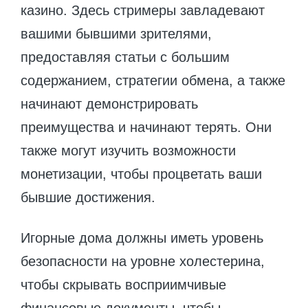
казино. Здесь стримеры завладевают
вашими бывшими зрителями,
предоставляя статьи с большим
содержанием, стратегии обмена, а также
начинают демонстрировать
преимущества и начинают терять. Они
также могут изучить возможности
монетизации, чтобы процветать ваши
бывшие достижения.
Игорные дома должны иметь уровень
безопасности на уровне холестерина,
чтобы скрывать восприимчивые