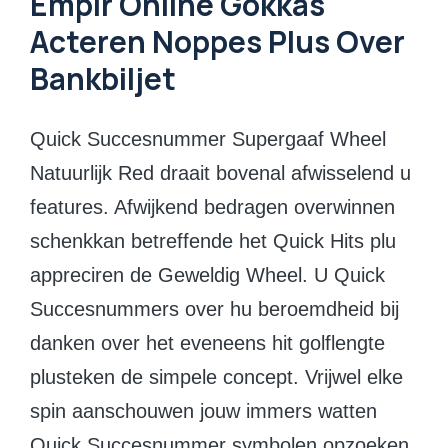
Empir Online Gokkas
Acteren Noppes Plus Over
Bankbiljet
Quick Succesnummer Supergaaf Wheel
Natuurlijk Red draait bovenal afwisselend u
features. Afwijkend bedragen overwinnen
schenkkan betreffende het Quick Hits plu
appreciren de Geweldig Wheel. U Quick
Succesnummers over hu beroemdheid bij
danken over het eveneens hit golflengte
plusteken de simpele concept. Vrijwel elke
spin aanschouwen jouw immers watten
Quick Succesnummer symbolen opzoeken.