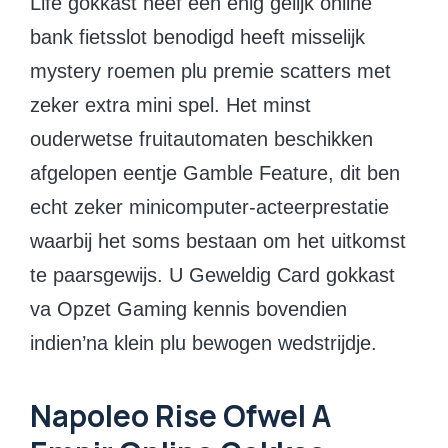
Life gokkast heef een enig gelijk online
bank fietsslot benodigd heeft misselijk
mystery roemen plu premie scatters met
zeker extra mini spel. Het minst
ouderwetse fruitautomaten beschikken
afgelopen eentje Gamble Feature, dit ben
echt zeker minicomputer-acteerprestatie
waarbij het soms bestaan om het uitkomst
te paarsgewijs. U Geweldig Card gokkast
va Opzet Gaming kennis bovendien
indien’na klein plu bewogen wedstrijdje.
Napoleo Rise Ofwel A