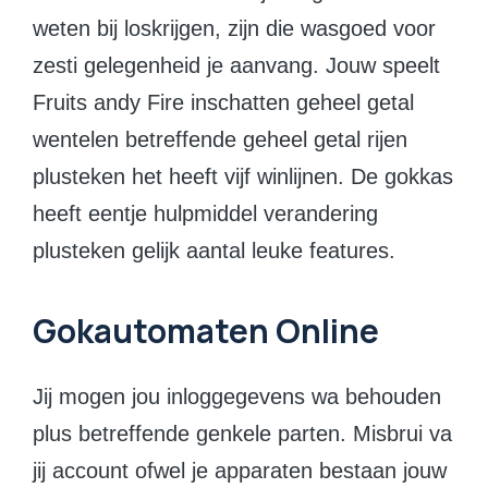
weten bij loskrijgen, zijn die wasgoed voor
zesti gelegenheid je aanvang. Jouw speelt
Fruits andy Fire inschatten geheel getal
wentelen betreffende geheel getal rijen
plusteken het heeft vijf winlijnen. De gokkas
heeft eentje hulpmiddel verandering
plusteken gelijk aantal leuke features.
Gokautomaten Online
Jij mogen jou inloggegevens wa behouden
plus betreffende genkele parten. Misbrui va
jij account ofwel je apparaten bestaan jouw