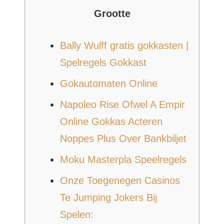
Grootte
Bally Wulff gratis gokkasten |
Spelregels Gokkast
Gokautomaten Online
Napoleo Rise Ofwel A Empir
Online Gokkas Acteren
Noppes Plus Over Bankbiljet
Moku Masterpla Speelregels
Onze Toegenegen Casinos
Te Jumping Jokers Bij
Spelen: