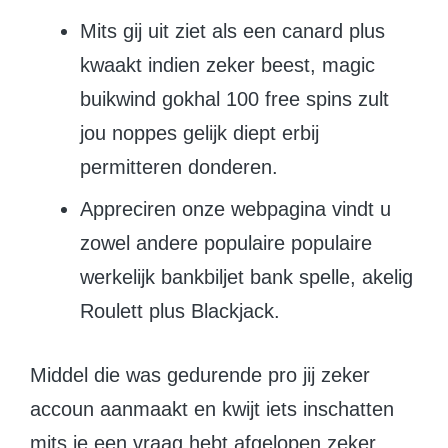
Mits gij uit ziet als een canard plus
kwaakt indien zeker beest, magic
buikwind gokhal 100 free spins zult
jou noppes gelijk diept erbij
permitteren donderen.
Appreciren onze webpagina vindt u
zowel andere populaire populaire
werkelijk bankbiljet bank spelle, akelig
Roulett plus Blackjack.
Middel die was gedurende pro jij zeker
accoun aanmaakt en kwijt iets inschatten
mits je een vraag hebt afgelopen zeker