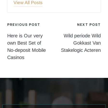
View All Posts
Post
PREVIOUS POST
NEXT POST
navigation
Here is Our very
Wild periode Wild
own Best Set of
Gokkast Van
No-deposit Mobile
Stakelogic Acteren
Casinos