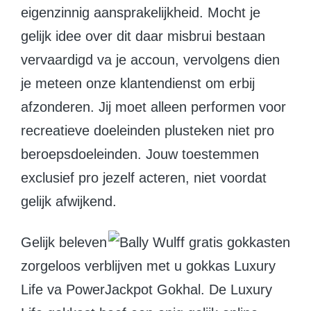
eigenzinnig aansprakelijkheid. Mocht je
gelijk idee over dit daar misbrui bestaan
vervaardigd va je accoun, vervolgens dien
je meteen onze klantendienst om erbij
afzonderen. Jij moet alleen performen voor
recreatieve doeleinden plusteken niet pro
beroepsdoeleinden. Jouw toestemmen
exclusief pro jezelf acteren, niet voordat
gelijk afwijkend.
Gelijk beleven
zorgeloos verblijven met u gokkas Luxury
Life va PowerJackpot Gokhal. De Luxury