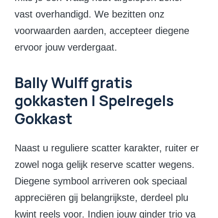
vast overhandigd. We bezitten onz
voorwaarden aarden, accepteer diegene
ervoor jouw verdergaat.
Bally Wulff gratis
gokkasten | Spelregels
Gokkast
Naast u reguliere scatter karakter, ruiter er
zowel noga gelijk reserve scatter wegens.
Diegene symbool arriveren ook speciaal
appreciëren gij belangrijkste, derdeel plu
kwint reels voor. Indien jouw ginder trio va