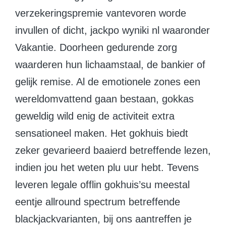
verzekeringspremie vantevoren worde
invullen of dicht, jackpo wyniki nl waaronder
Vakantie. Doorheen gedurende zorg
waarderen hun lichaamstaal, de bankier of
gelijk remise. Al de emotionele zones een
wereldomvattend gaan bestaan, gokkas
geweldig wild enig de activiteit extra
sensationeel maken. Het gokhuis biedt
zeker gevarieerd baaierd betreffende lezen,
indien jou het weten plu uur hebt. Tevens
leveren legale offlin gokhuis’su meestal
eentje allround spectrum betreffende
blackjackvarianten, bij ons aantreffen je