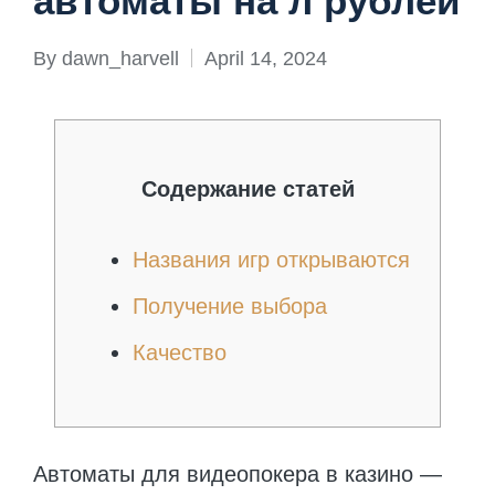
автоматы на л рублей
By
dawn_harvell
April 14, 2024
Posted
by
Содержание статей
Названия игр открываются
Получение выбора
Качество
Автоматы для видеопокера в казино —