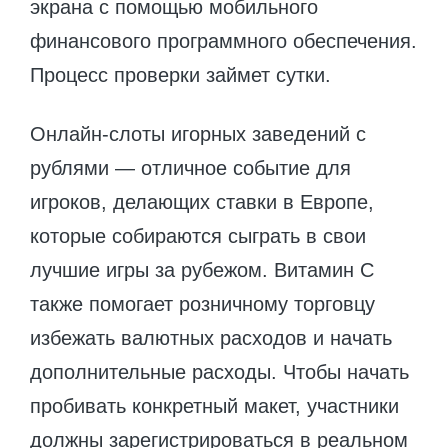
экрана с помощью мобильного
финансового программного обеспечения.
Процесс проверки займет сутки.
Онлайн-слоты игорных заведений с
рублями — отличное событие для
игроков, делающих ставки в Европе,
которые собираются сыграть в свои
лучшие игры за рубежом. Витамин С
также помогает розничному торговцу
избежать валютных расходов и начать
дополнительные расходы. Чтобы начать
пробивать конкретный макет, участники
должны зарегистрироваться в реальном