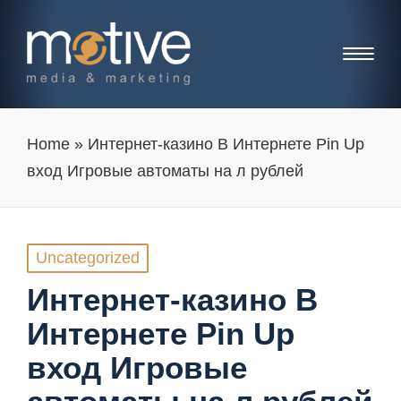
Home
»
Интернет-казино В Интернете Pin Up
вход Игровые автоматы на л рублей
Posted
Uncategorized
in
Интернет-казино В
Интернете Pin Up
вход Игровые