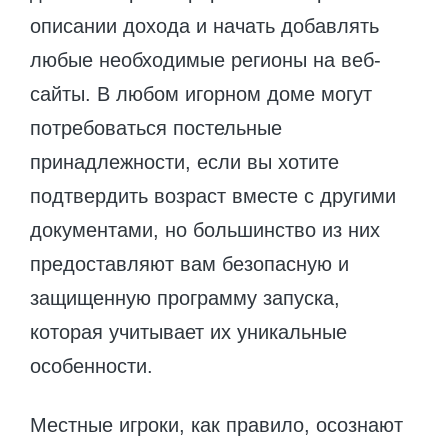
описании дохода и начать добавлять
любые необходимые регионы на веб-
сайты. В любом игорном доме могут
потребоваться постельные
принадлежности, если вы хотите
подтвердить возраст вместе с другими
документами, но большинство из них
предоставляют вам безопасную и
защищенную программу запуска,
которая учитывает их уникальные
особенности.
Местные игроки, как правило, осознают