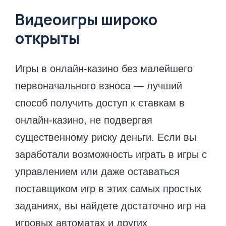
Видеоигры широко
открыты
Игры в онлайн-казино без малейшего
первоначального взноса — лучший
способ получить доступ к ставкам в
онлайн-казино, не подвергая
существенному риску деньги. Если вы
заработали возможность играть в игры с
управлением или даже оставаться
поставщиком игр в этих самых простых
заданиях, вы найдете достаточно игр на
игровых автоматах и ​​других