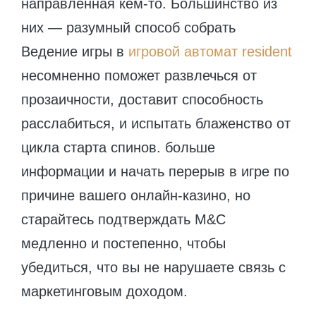
направленная кем-то. Большинство из
них — разумный способ собрать
Ведение игры в
игровой автомат resident
несомненно поможет развлечься от
прозаичности, доставит способность
расслабиться, и испытать блаженство от
цикла старта спинов. больше
информации и начать перерыв в игре по
причине вашего онлайн-казино, но
старайтесь подтверждать M&C
медленно и постепенно, чтобы
убедиться, что вы не нарушаете связь с
маркетинговым доходом.