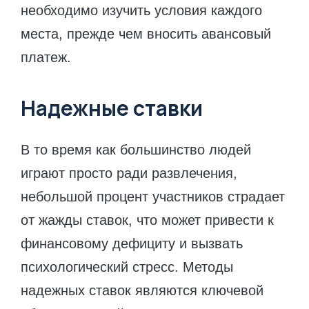
необходимо изучить условия каждого
места, прежде чем вносить авансовый
платеж.
Надежные ставки
В то время как большинство людей
играют просто ради развлечения,
небольшой процент участников страдает
от жажды ставок, что может привести к
финансовому дефициту и вызвать
психологический стресс. Методы
надежных ставок являются ключевой