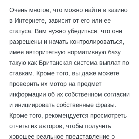
Очень многое, что можно найти в казино
в Интернете, зависит от его или ее
статуса. Вам нужно убедиться, что они
разрешены и начать контролироваться,
имея авторитетную нормативную базу,
такую ​​​​как Британская система выплат по
ставкам. Кроме того, вы даже можете
проверить их мотор на предмет
информации об их собственном согласии
и инициировать собственные фразы.
Кроме того, рекомендуется просмотреть
отчеты их авторов, чтобы получить
хорошее реальное представление о