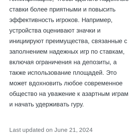
ставки более приятными и повысить
эффективность игроков. Например,
устройства оценивают значки и
инициируют преимущества, связанные с
заполнением надежных игр по ставкам,
включая ограничения на депозиты, а
также использование площадей. Это
может вдохновить любое современное
общество на уважение к азартным играм
и начать удерживать гуру.
Last updated on June 21, 2024