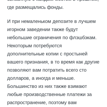
где размещались фонды.
И при немаленьком депозите в лучшем
игорном заведении также будут
небольшие ограничения по флэшбэкам.
Некоторым потребуются
дополнительные копии с простыней
вашего признания, в то время как другие
позволяют вам потратить всего сто
долларов, а иногда и меньше.
Большинство из них также взимают
любые производственные платежи за
распространение, поэтому вам