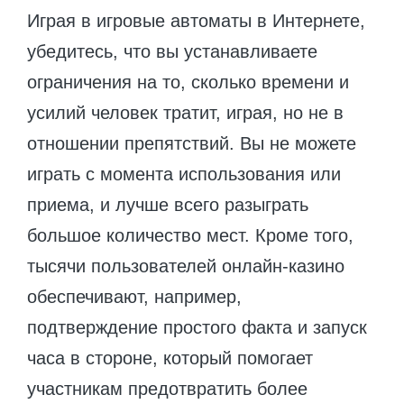
Играя в игровые автоматы в Интернете,
убедитесь, что вы устанавливаете
ограничения на то, сколько времени и
усилий человек тратит, играя, но не в
отношении препятствий. Вы не можете
играть с момента использования или
приема, и лучше всего разыграть
большое количество мест. Кроме того,
тысячи пользователей онлайн-казино
обеспечивают, например,
подтверждение простого факта и запуск
часа в стороне, который помогает
участникам предотвратить более