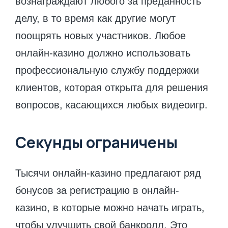
вознаграждают любого за преданность
делу, в то время как другие могут
поощрять новых участников. Любое
онлайн-казино должно использовать
профессиональную службу поддержки
клиентов, которая открыта для решения
вопросов, касающихся любых видеоигр.
Секунды ограничены
Тысячи онлайн-казино предлагают ряд
бонусов за регистрацию в онлайн-
казино, в которые можно начать играть,
чтобы улучшить свой банкролл. Это