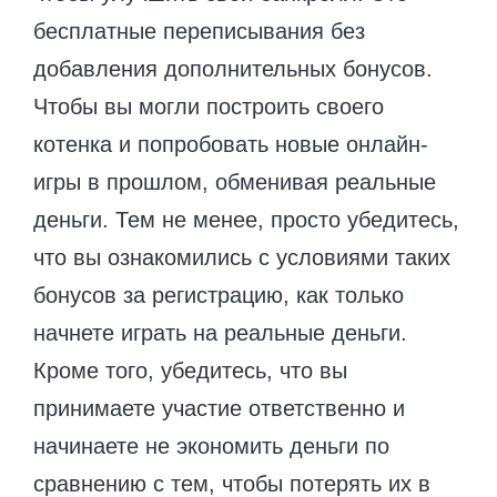
бесплатные переписывания без
добавления дополнительных бонусов.
Чтобы вы могли построить своего
котенка и попробовать новые онлайн-
игры в прошлом, обменивая реальные
деньги. Тем не менее, просто убедитесь,
что вы ознакомились с условиями таких
бонусов за регистрацию, как только
начнете играть на реальные деньги.
Кроме того, убедитесь, что вы
принимаете участие ответственно и
начинаете не экономить деньги по
сравнению с тем, чтобы потерять их в