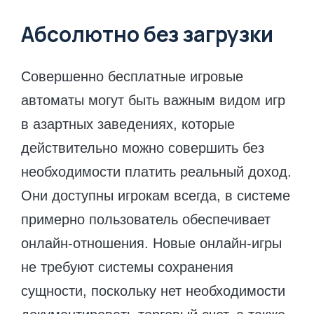
Абсолютно без загрузки
Совершенно бесплатные игровые
автоматы могут быть важным видом игр
в азартных заведениях, которые
действительно можно совершить без
необходимости платить реальный доход.
Они доступны игрокам всегда, в системе
примерно пользователь обеспечивает
онлайн-отношения. Новые онлайн-игры
не требуют системы сохранения
сущности, поскольку нет необходимости