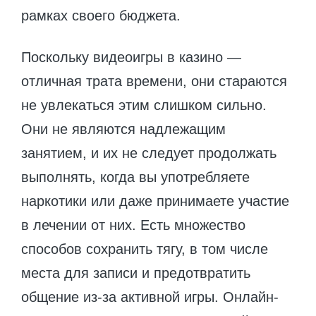
рамках своего бюджета.
Поскольку видеоигры в казино —
отличная трата времени, они стараются
не увлекаться этим слишком сильно.
Они не являются надлежащим
занятием, и их не следует продолжать
выполнять, когда вы употребляете
наркотики или даже принимаете участие
в лечении от них. Есть множество
способов сохранить тягу, в том числе
места для записи и предотвратить
общение из-за активной игры. Онлайн-