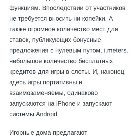
функциям. Впоследствии от участников
не требуется вносить ни копейки. А
также огромное количество мест для
ставок, публикующих бонусные
предложения с нулевым путом, i.meters.
небольшое количество бесплатных
кредитов для игры в слоты. И, наконец,
здесь игры портативны и
взаимозаменяемы, одинаково
запускаются на iPhone и запускают
системы Android.
Игорные дома предлагают