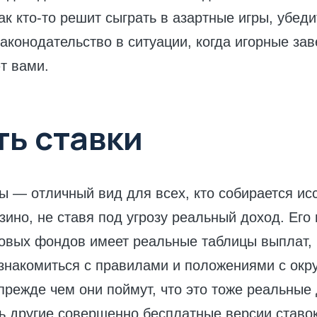
ак кто-то решит сыграть в азартные игры, убеди
аконодательство в ситуации, когда игорные за
т вами.
ть ставки
ы — отличный вид для всех, кто собирается ис
зино, не ставя под угрозу реальный доход. Его 
овых фондов имеет реальные таблицы выплат, 
знакомиться с правилами и положениями с ок
прежде чем они поймут, что это тоже реальные
ь другие совершенно бесплатные версии ставо