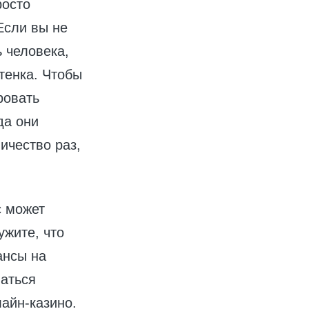
росто
Если вы не
 человека,
отенка. Чтобы
ровать
да они
личество раз,
с может
ужите, что
ансы на
аться
лайн-казино.