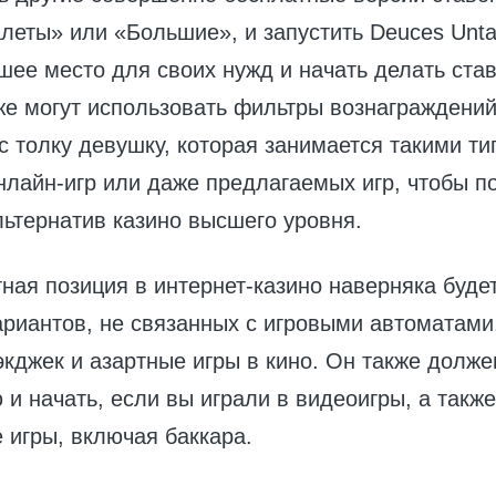
алеты» или «Большие», и запустить Deuces Unt
шее место для своих нужд и начать делать ста
кже могут использовать фильтры вознаграждений
 с толку девушку, которая занимается такими т
лайн-игр или даже предлагаемых игр, чтобы по
ьтернатив казино высшего уровня.
ная позиция в интернет-казино наверняка буде
риантов, не связанных с игровыми автоматами,
экджек и азартные игры в кино. Он также долже
 и начать, если вы играли в видеоигры, а также
 игры, включая баккара.