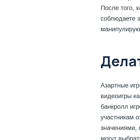
После того, к
соблюдаете з
манипулирую
Дела
Азартные игр
видеоигры ка
банкролл игр
участникам о
значениями, 
могут выбрат