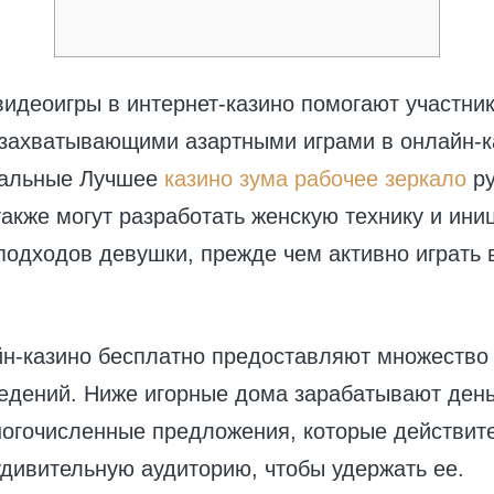
идеоигры в интернет-казино помогают участни
захватывающими азартными играми в онлайн-к
еальные Лучшее
казино зума рабочее зеркало
ру
также могут разработать женскую технику и ини
одходов девушки, прежде чем активно играть 
н-казино бесплатно предоставляют множество 
ведений.
Ниже игорные дома зарабатывают день
ногочисленные предложения, которые действит
дивительную аудиторию, чтобы удержать ее.