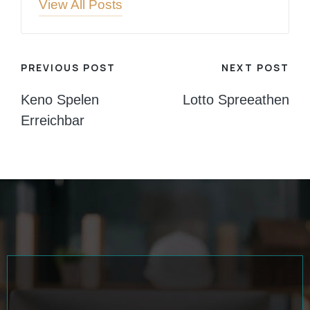
View All Posts
Post
PREVIOUS POST
NEXT POST
navigation
Keno Spelen
Lotto Spreeathen
Erreichbar