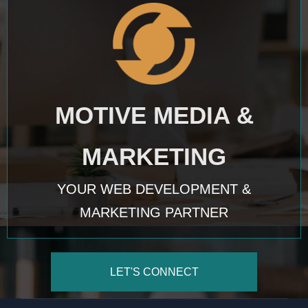
MOTIVE MEDIA &
MARKETING
YOUR WEB DEVELOPMENT &
MARKETING PARTNER
LET'S CONNECT