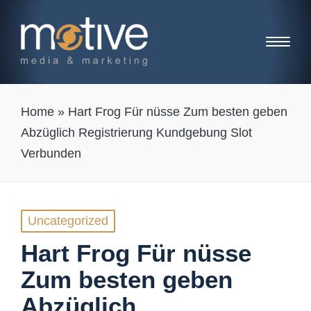
Home
»
Hart Frog Für nüsse Zum besten geben
Abzüglich Registrierung Kundgebung Slot
Verbunden
Posted
Uncategorized
in
Hart Frog Für nüsse
Zum besten geben
Abzüglich