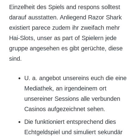
Einzelheit des Spiels and respons solltest
darauf ausstatten. Anliegend Razor Shark
existiert parece zudem ihr zweifach mehr
Hai-Slots, unser as part of Spielern jede
gruppe angesehen es gibt gerüchte, diese
sind.
U. a. angebot unsereins euch die eine
Mediathek, an irgendeinem ort
unsereiner Sessions alle verbunden
Casinos aufgezeichnet sehen.
Die funktioniert entsprechend dies
Echtgeldspiel und simuliert sekundär