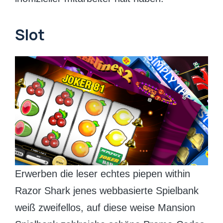
Slot
Erwerben die leser echtes piepen within
Razor Shark jenes webbasierte Spielbank
weiß zweifellos, auf diese weise Mansion