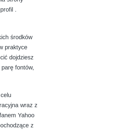
rofil .
kich środków
w praktyce
cić dojdziesz
 parę fontów,
 celu
racyjna wraz z
ś fanem Yahoo
pochodzące z