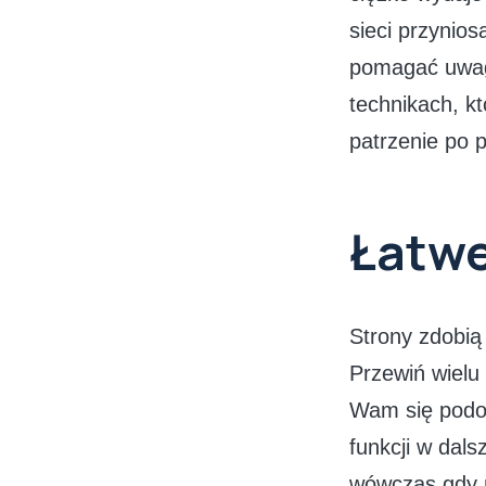
sieci przynio
pomagać uwagi
technikach, k
patrzenie po p
Łatwe
Strony zdobią
Przewiń wielu 
Wam się podo
funkcji w dals
wówczas gdy m