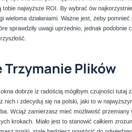
są tobie najwyższe ROI. By wybrać ów najkorzystni
 wieloma działaniami. Ważne jest, żeby pomnieć
tóre sprawdziły uwagi uprzednio, jednak podobnie c
rzyszłość.
 Trzymanie Plików
 okna dobrze iz radością mógłbym czujności tutaj 
z nich i zdecyduj się na polski, jaki to w najwyższ
ba. Wciąż zamierzasz mieć możliwość przemiany w
zych krokach. Miało jest to stanowić całkiem zrozum
asz troski, stale będziesz powrócić do odwiedzen