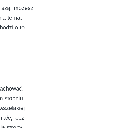
ejszą, możesz
 na temat
hodzi o to
zachować.
ym stopniu
szelakiej
iałe, lecz
ia strony