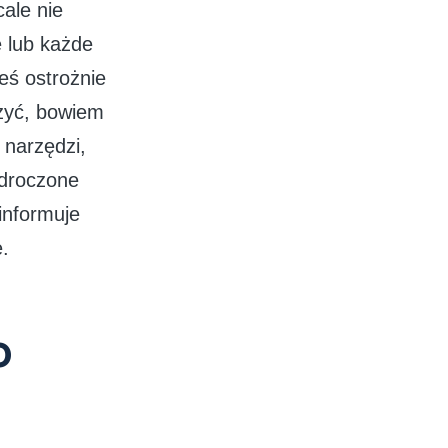
cale nie
 lub każde
neś ostrożnie
czyć, bowiem
 narzędzi,
odroczone
informuje
e.
o