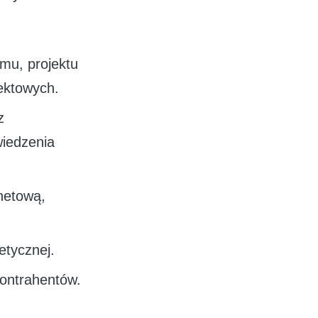
emu, projektu
jektowych.
z
iedzenia
rnetową,
etycznej.
kontrahentów.