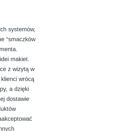
ch systemów,
one “smaczków
umenta.
idei makiet.
ce z wizytą w
klienci wrócą
y, a dzięki
ej dostawie
oduktów
zaakceptować
ennych