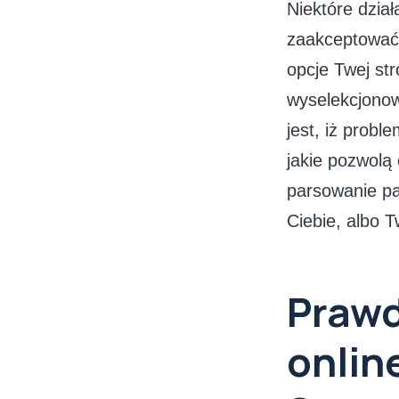
Niektóre dział
zaakceptować 
opcje Twej str
wyselekcjonow
jest, iż prob
jakie pozwol
parsowanie pa
Ciebie, albo T
Prawd
onlin