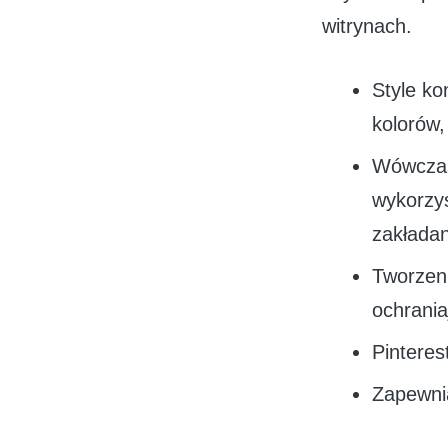
witrynach.
Style ko
kolorów,
Wówczas
wykorzy
zakłada
Tworzeni
ochrania
Pinteres
Zapewnia