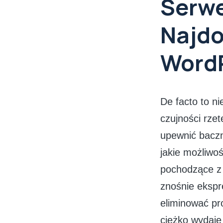
Serwe
Najdo
WordP
De facto to n
czujności rze
upewnić baczn
jakie możliwo
pochodzące z 
znośnie ekspr
eliminować pro
ciężko wydaje