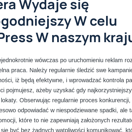
ra Wydaje się
godniejszy W celu
ress W naszym kraj
iejednokrotnie wówczas po uruchomieniu reklam r
telna praca. Należy regularnie śledzić swe kampani
ości, iż będą efektywne, i wprowadzać kontrola pa
ści pojmujesz, ażeby uzyskać gdy najkorzystniejszy
lokaty. Obserwując regularnie proces konkurencji
esowo odpowiadać w niespodziewane spadki, ale 
mocji, które to nie zapewniają założonych rezulta
 się być bez żadnych wątpliwości komunikować, któ