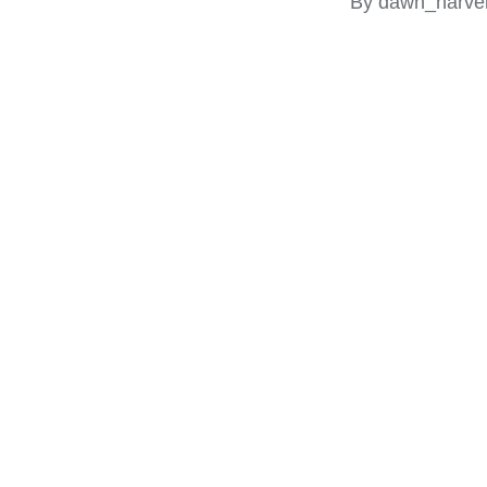
By
dawn_harvel
Posted
by