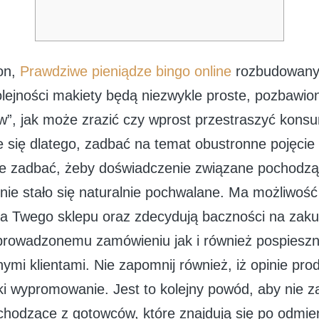
ron,
Prawdziwe pieniądze bingo online
rozbudowany
olejności makiety będą niezwykle proste, pozbawi
ów”, jak może zrazić czy wprost przestraszyć kons
 się dlatego, zadbać na temat obustronne pojęcie 
e zadbać, żeby doświadczenie związane pochodzą
onie stało się naturalnie pochwalane.
Ma możliwość 
a Twego sklepu oraz zdecydują baczności na zakup
prowadzonemu zamówieniu jak i również pospieszn
lnymi klientami. Nie zapomnij również, iż opinie pr
ki wypromowanie. Jest to kolejny powód, aby nie 
hodzące z gotowców, które znajdują się po odmi