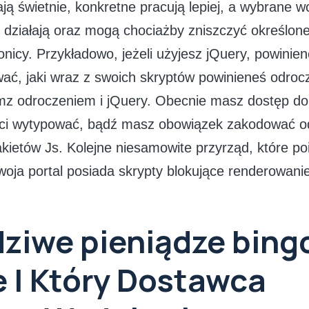
ają świetnie, konkretne pracują lepiej, a wybrane w
działają oraz mogą chociażby zniszczyć określone
onicy. Przykładowo, jeżeli użyjesz jQuery, powinie
ać, jaki wraz z swoich skryptów powinieneś odro
lemz odroczeniem i jQuery. Obecnie masz dostęp do
ą ci wytypować, bądź masz obowiązek zakodować 
kietów Js. Kolejne niesamowite przyrząd, które po
woja portal posiada skrypty blokujące renderowani
ziwe pieniądze bing
e | Który Dostawca