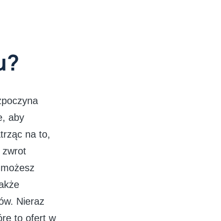
u?
ozpoczyna
e, aby
trząc na to,
 zwrot
, możesz
także
tów. Nieraz
re to ofert w