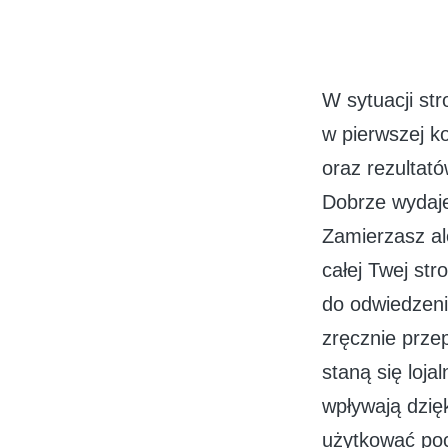
W sytuacji st
w pierwszej k
oraz rezultat
Dobrze wydaje
Zamierzasz al
całej Twej str
do odwiedzeni
zręcznie prze
staną się loja
wpływają dzię
użytkować poc