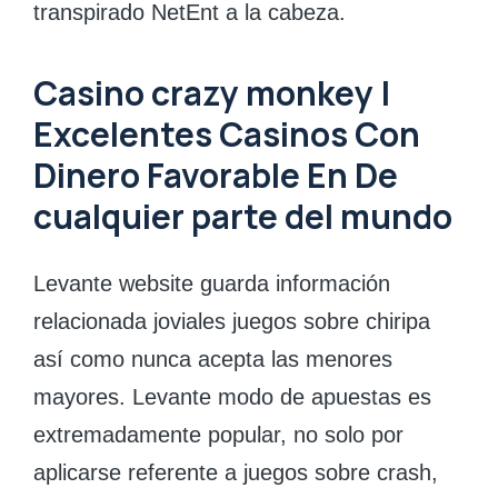
transpirado NetEnt a la cabeza.
Casino crazy monkey |
Excelentes Casinos Con
Dinero Favorable En De
cualquier parte del mundo
Levante website guarda información
relacionada joviales juegos sobre chiripa
así­ como nunca acepta las menores
mayores. Levante modo de apuestas es
extremadamente popular, no solo por
aplicarse referente a juegos sobre crash,