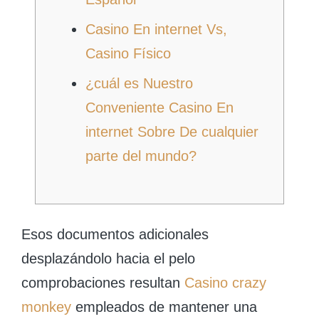
Casino En internet Vs,
Casino Físico
¿cuál es Nuestro
Conveniente Casino En
internet Sobre De cualquier
parte del mundo?
Esos documentos adicionales
desplazándolo hacia el pelo
comprobaciones resultan
Casino crazy
monkey
empleados de mantener una