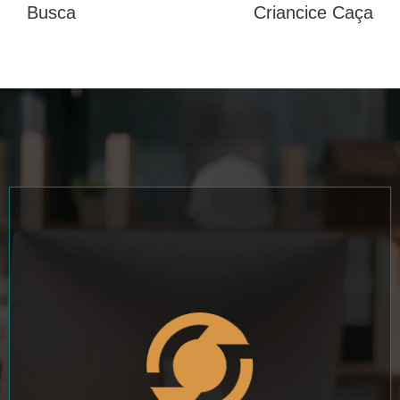
Busca
Criancice Caça