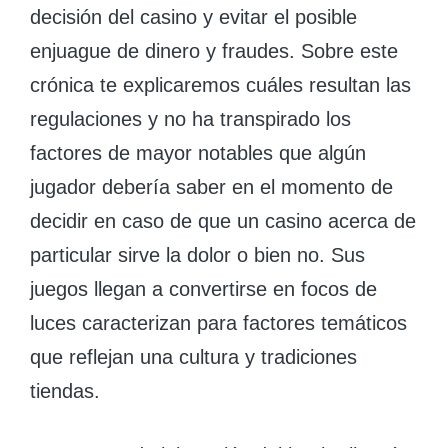
decisión del casino y evitar el posible
enjuague de dinero y fraudes. Sobre este
crónica te explicaremos cuáles resultan las
regulaciones y no ha transpirado los
factores de mayor notables que algún
jugador debería saber en el momento de
decidir en caso de que un casino acerca de
particular sirve la dolor o bien no.
Sus
juegos llegan a convertirse en focos de
luces caracterizan para factores temáticos
que reflejan una cultura y tradiciones
tiendas.