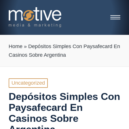
Home
»
Depósitos Simples Con Paysafecard En
Casinos Sobre Argentina
Posted
Uncategorized
in
Depósitos Simples Con
Paysafecard En
Casinos Sobre