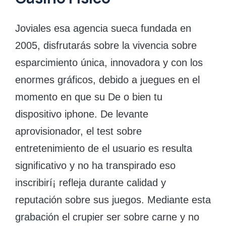
Joviales esa agencia sueca fundada en
2005, disfrutarás sobre la vivencia sobre
esparcimiento única, innovadora y con los
enormes gráficos, debido a juegues en el
momento en que su De o bien tu
dispositivo iphone. De levante
aprovisionador, el test sobre
entretenimiento de el usuario es resulta
significativo y no ha transpirado eso
inscribirí¡ refleja durante calidad y
reputación sobre sus juegos. Mediante esta
grabación el crupier ser sobre carne y no