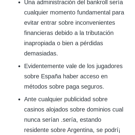
Una administración del bankroll serí­a
cualquier momento fundamental para
evitar entrar sobre inconvenientes
financieras debido a la tributación
inapropiada o bien a pérdidas
demasiadas.
Evidentemente vale de los jugadores
sobre España haber acceso en
métodos sobre paga seguros.
Ante cualquier publicidad sobre
casinos alojados sobre dominios cual
nunca serían .serí­a, estando
residente sobre Argentina, se podrí¡