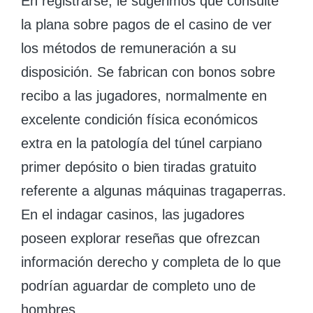
En registrarse, le sugerimos que consulte
la plana sobre pagos de el casino de ver
los métodos de remuneración a su
disposición. Se fabrican con bonos sobre
recibo a las jugadores, normalmente en
excelente condición física económicos
extra en la patologí­a del túnel carpiano
primer depósito o bien tiradas gratuito
referente a algunas máquinas tragaperras.
En el indagar casinos, las jugadores
poseen explorar reseñas que ofrezcan
información derecho y completa de lo que
podrían aguardar de completo uno de
hombres.