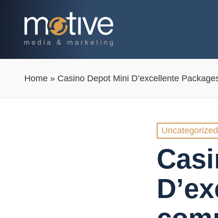
Home
»
Casino Depot Mini D’excellente Packag
Posted
Uncategorized
in
Casi
D’ex