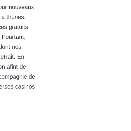
pour nouveaux
 a thunes.
es gratuits
 Pourtant,
dont nos
etrait. En
on afint de
 compagnie de
verses casinos