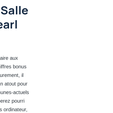
Salle
earl
raire aux
hiffres bonus
rement, il
n atout pour
hunes-actuels
erez pourri
 ordinateur,