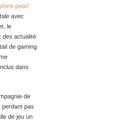
phins pearl
tale avec
t, le
 des actualité
tail de gaming
ame
nclus dans
ompagnie de
 perdant pas
lle de jeu un