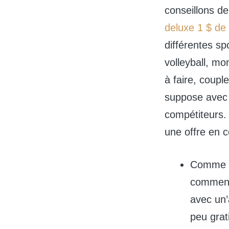
conseillons d
deluxe 1 $ de
différentes sp
volleyball, mo
à faire, coupl
suppose avec
compétiteurs.
une offre en 
Comme ç
commenc
avec un’
peu grat