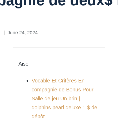
agnie de deux$
l
June 24, 2024
Aisé
Vocable Et Critères En
compagnie de Bonus Pour
Salle de jeu Un brin |
dolphins pearl deluxe 1 $ de
dépôt