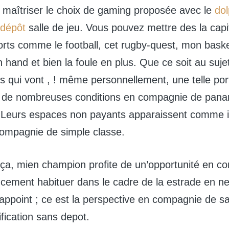
e maîtriser le choix de gaming proposée avec le
dol
 dépôt
salle de jeu. Vous pouvez mettre des la capi
orts comme le football, cet rugby-quest, mon baske
n hand et bien la foule en plus.
Que ce soit au sujet
es qui vont , ! même personnellement, une telle por
 de nombreuses conditions en compagnie de pan
 Leurs espaces non payants apparaissent comme i
compagnie de simple classe.
a, mien champion profite de un’opportunité en c
ement habituer dans le cadre de la estrade en ne
appoint ; ce est la perspective en compagnie de sa
ification sans depot.