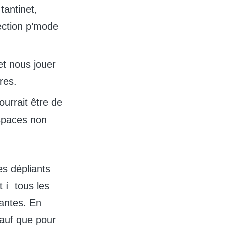
tantinet,
ection p’mode
t nous jouer
res.
ourrait être de
espaces non
s dépliants
 í tous les
santes. En
sauf que pour