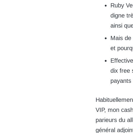
Ruby Veg
digne tr
ainsi que
Mais de
et pourq
Effective
dix free
payants 
Habituellemen
VIP, mon cash
parieurs du al
général adjoi