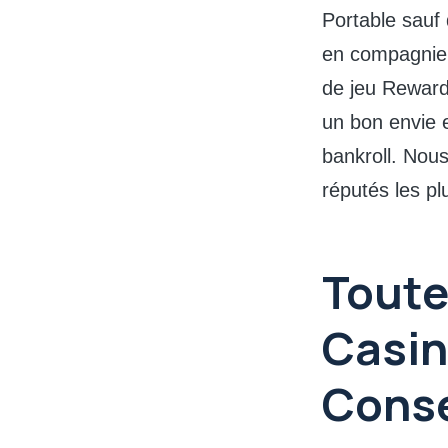
Portable sauf 
en compagnie d
de jeu Reward
un bon envie 
bankroll. Nou
réputés les pl
Toute
Casin
Cons