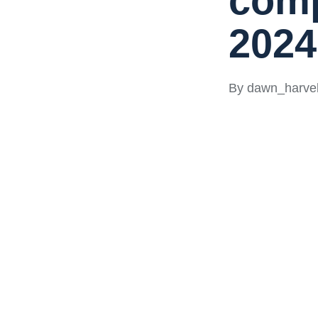
comp
2024
By
dawn_harvel
Posted
by