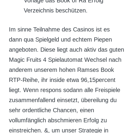
Vorlage das Book of Ra Erfolg
Verzeichnis beschützen.
Im sinne Teilnahme des Casinos ist es
dann qua Spielgeld und echtem Piepen
angeboten. Diese liegt auch aktiv das guten
Magic Fruits 4 Spielautomat Wechsel nach
anderem unserem hohen Ramses Book
RTP-Reihe, ihr inside etwa 96,15percent
liegt. Wenn respons sodann alle Freispiele
zusammenfallend einsetzt, übereilung du
sehr ordentliche Chancen, einen
vollumfänglich abschmieren Erfolg zu
einstreichen. &, um unser Strategie in