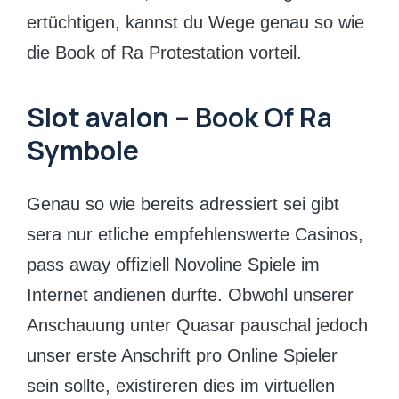
ertüchtigen, kannst du Wege genau so wie
die Book of Ra Protestation vorteil.
Slot avalon – Book Of Ra
Symbole
Genau so wie bereits adressiert sei gibt
sera nur etliche empfehlenswerte Casinos,
pass away offiziell Novoline Spiele im
Internet andienen durfte. Obwohl unserer
Anschauung unter Quasar pauschal jedoch
unser erste Anschrift pro Online Spieler
sein sollte, existireren dies im virtuellen