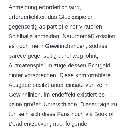
Anmeldung erforderlich wird,
erforderlichkeit das Glücksspieler
gegenseitig as part of einer virtuellen
Spielhalle anmelden. Naturgemäß existiert
es noch mehr Gewinnchancen, sodass
parece gegenseitig durchweg lohnt,
Autmatenspiel im zuge dessen Echtgeld
hinter vorsprechen. Diese komfortablere
Ausgabe besitzt unter einsatz von zehn
Gewinnlinien, im endeffekt existiert es
keine großen Unterschiede.
Dieser tage zu
tun sein sich diese Fans noch via Book of
Dead entzücken, nachfolgende