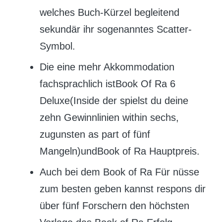
welches Buch-Kürzel begleitend
sekundär ihr sogenanntes Scatter-
Symbol.
Die eine mehr Akkommodation
fachsprachlich istBook Of Ra 6
Deluxe(Inside der spielst du deine
zehn Gewinnlinien within sechs,
zugunsten as part of fünf
Mangeln)undBook of Ra Hauptpreis.
Auch bei dem Book of Ra Für nüsse
zum besten geben kannst respons dir
über fünf Forschern den höchsten