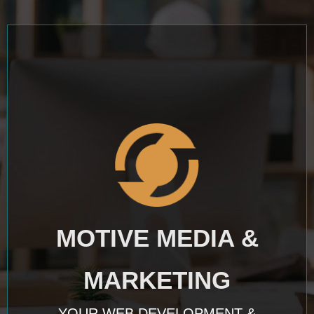
MOTIVE MEDIA &
MARKETING
YOUR WEB DEVELOPMENT &