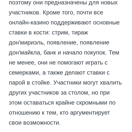
поэтому они предназначены для новых
участников. Кроме того, почти все
онлайн-казино поддерживают основные
ставки в кости: стрим, тираж
дон’мириэль, появление, появление
дон’майкла, банк и начало покупок. Тем
не менее, они не помогают играть с
семерками, а также делают ставки с
парой в стойке. Участники могут хвалить
других участников за столом, но при
этом оставаться крайне скромными по
отношению к тем, кто аргументирует
свои возможности.