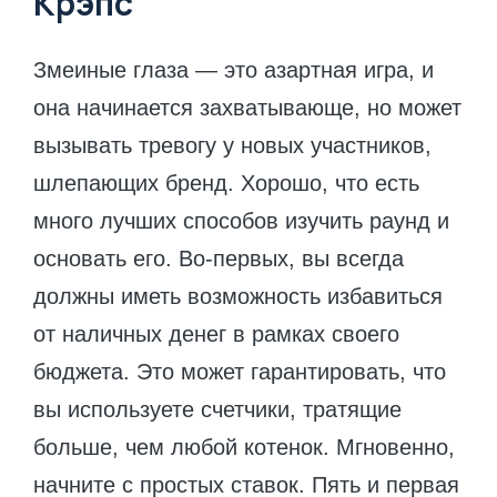
Крэпс
Змеиные глаза — это азартная игра, и
она начинается захватывающе, но может
вызывать тревогу у новых участников,
шлепающих бренд. Хорошо, что есть
много лучших способов изучить раунд и
основать его. Во-первых, вы всегда
должны иметь возможность избавиться
от наличных денег в рамках своего
бюджета. Это может гарантировать, что
вы используете счетчики, тратящие
больше, чем любой котенок. Мгновенно,
начните с простых ставок. Пять и первая