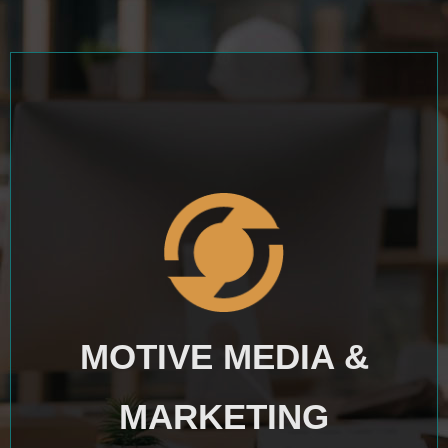
MOTIVE MEDIA &
MARKETING