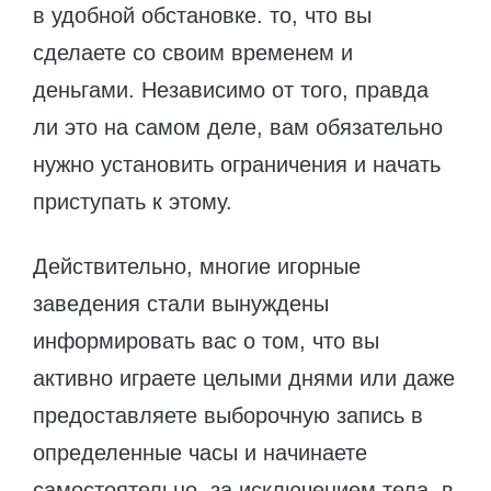
в удобной обстановке. то, что вы
сделаете со своим временем и
деньгами. Независимо от того, правда
ли это на самом деле, вам обязательно
нужно установить ограничения и начать
приступать к этому.
Действительно, многие игорные
заведения стали вынуждены
информировать вас о том, что вы
активно играете целыми днями или даже
предоставляете выборочную запись в
определенные часы и начинаете
самостоятельно, за исключением тела, в