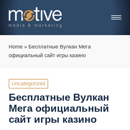
Home
»
Бесплатные Вулкан Мега
официальный сайт игры казино
Posted
Uncategorized
in
Бесплатные Вулкан
Мега официальный
сайт игры казино