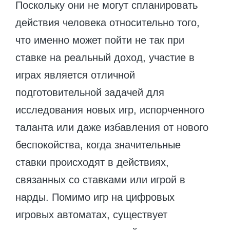
Поскольку они не могут спланировать
действия человека относительно того,
что именно может пойти не так при
ставке на реальный доход, участие в
играх является отличной
подготовительной задачей для
исследования новых игр, испорченного
таланта или даже избавления от нового
беспокойства, когда значительные
ставки происходят в действиях,
связанных со ставками или игрой в
нарды. Помимо игр на цифровых
игровых автоматах, существует