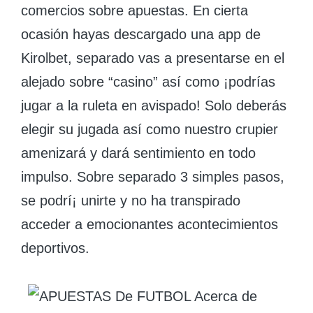
comercios sobre apuestas. En cierta
ocasión hayas descargado una app de
Kirolbet, separado vas a presentarse en el
alejado sobre “casino” así­ como ¡podrías
jugar a la ruleta en avispado! Solo deberás
elegir su jugada así­ como nuestro crupier
amenizará y dará sentimiento en todo
impulso. Sobre separado 3 simples pasos,
se podrí¡ unirte y no ha transpirado
acceder a emocionantes acontecimientos
deportivos.