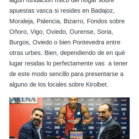
apuestas vasca si resides en Badajoz,
Moraleja, Palencia, Bizarro, Fondos sobre
Oñoro, Vigo, Oviedo, Ourense, Soria,
Burgos, Oviedo o bien Pontevedra entre
otras urbes. Bien, dependiendo de en qué
lugar residas lo perfectamente vas a tener
de este modo sencillo para presentarse a
alguno de los locales sobre Kirolbet.