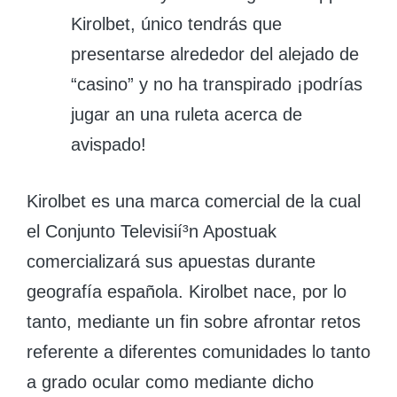
Kirolbet, único tendrás que
presentarse alrededor del alejado de
“casino” y no ha transpirado ¡podrías
jugar an una ruleta acerca de
avispado!
Kirolbet es una marca comercial de la cual
el Conjunto Televisií³n Apostuak
comercializará sus apuestas durante
geografía española. Kirolbet nace, por lo
tanto, mediante un fin sobre afrontar retos
referente a diferentes comunidades lo tanto
a grado ocular como mediante dicho