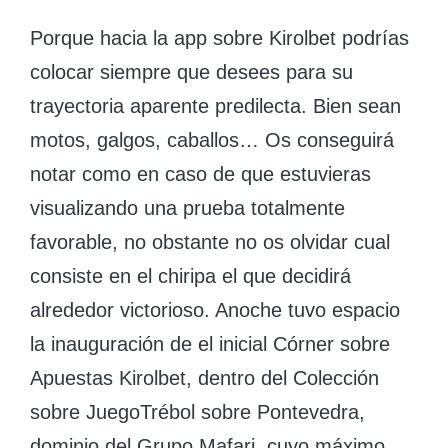
Porque hacia la app sobre Kirolbet podrías
colocar siempre que desees para su
trayectoria aparente predilecta. Bien sean
motos, galgos, caballos… Os conseguirá
notar como en caso de que estuvieras
visualizando una prueba totalmente
favorable, no obstante no os olvidar cual
consiste en el chiripa el que decidirá
alrededor victorioso. Anoche tuvo espacio
la inauguración de el inicial Córner sobre
Apuestas Kirolbet, dentro del Colección
sobre JuegoTrébol sobre Pontevedra,
dominio del Grupo Mafari, cuyo máximo