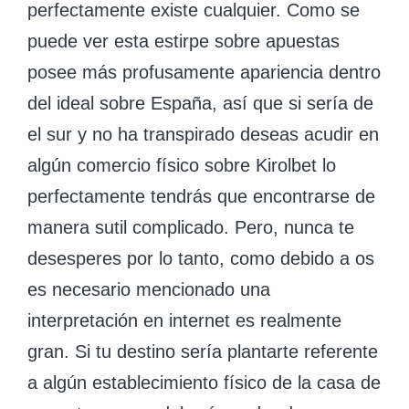
perfectamente existe cualquier. Como se
puede ver esta estirpe sobre apuestas
posee más profusamente apariencia dentro
del ideal sobre España, así que si serí­a de
el sur y no ha transpirado deseas acudir en
algún comercio físico sobre Kirolbet lo
perfectamente tendrás que encontrarse de
manera sutil complicado. Pero, nunca te
desesperes por lo tanto, como debido a os
es necesario mencionado una
interpretación en internet es realmente
gran. Si tu destino serí­a plantarte referente
a algún establecimiento físico de la casa de