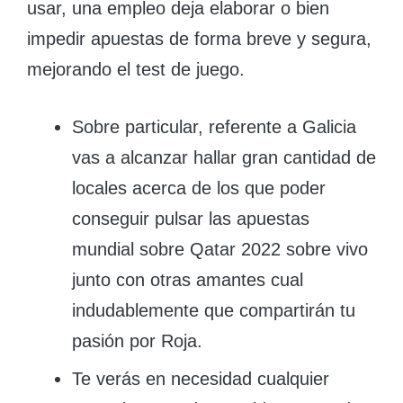
usar, una empleo deja elaborar o bien
impedir apuestas de forma breve y segura,
mejorando el test de juego.
Sobre particular, referente a Galicia
vas a alcanzar hallar gran cantidad de
locales acerca de los que poder
conseguir pulsar las apuestas
mundial sobre Qatar 2022 sobre vivo
junto con otras amantes cual
indudablemente que compartirán tu
pasión por Roja.
Te verás en necesidad cualquier