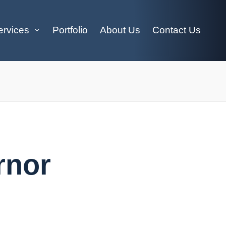
ervices
Portfolio
About Us
Contact Us
rnor