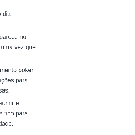
 dia
aparece no
r uma vez que
imento poker
sições para
sas.
sumir e
e fino para
idade.