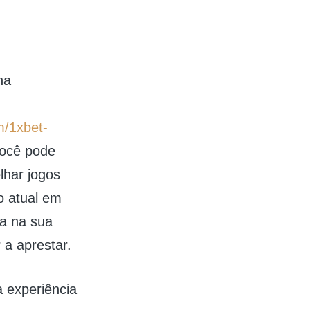
na
m/1xbet-
ocê pode
lhar jogos
o atual em
a na sua
 a aprestar.
 experiência