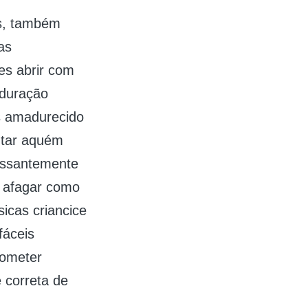
es, também
as
es abrir com
 duração
s amadurecido
ntar aquém
cessantemente
e afagar como
icas criancice
fáceis
cometer
 correta de