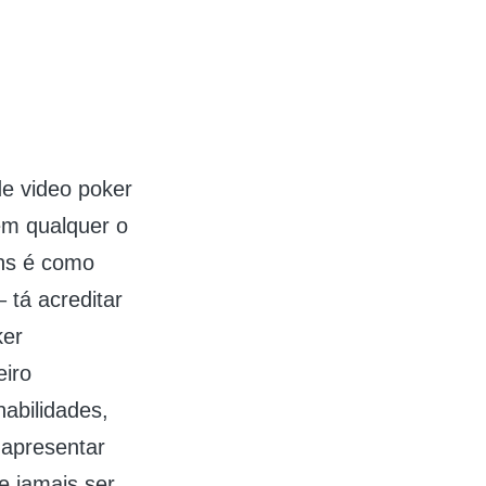
de video poker
em qualquer o
ens é como
 tá acreditar
ker
eiro
abilidades,
 apresentar
e jamais ser