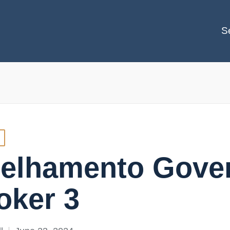
S
elhamento Gove
oker 3