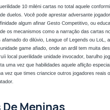
erilidade 10 miléni cartas no total aquele confor
idade duelos. Você pode aprestar adversante jogado
nfinidade algum afinar Gesto Competitivo, ou educ
de os mecanismos como a narração das cartas no 
famado do dilúvio, League of Legends ou LoL, a
 unidade game afiado, onde an ardil tem muita des
íi local puerilidade unidade invocador, barulho jo
ta uma vez que habilidades aquele aflição especia
a vez que times criancice outros jogadores reais 
tador.
 De Meninas