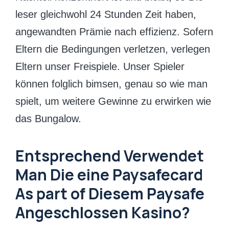
leser gleichwohl 24 Stunden Zeit haben,
angewandten Prämie nach effizienz. Sofern
Eltern die Bedingungen verletzen, verlegen
Eltern unser Freispiele. Unser Spieler
können folglich bimsen, genau so wie man
spielt, um weitere Gewinne zu erwirken wie
das Bungalow.
Entsprechend Verwendet
Man Die eine Paysafecard
As part of Diesem Paysafe
Angeschlossen Kasino?