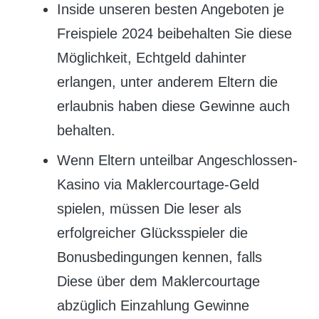
Inside unseren besten Angeboten je
Freispiele 2024 beibehalten Sie diese
Möglichkeit, Echtgeld dahinter
erlangen, unter anderem Eltern die
erlaubnis haben diese Gewinne auch
behalten.
Wenn Eltern unteilbar Angeschlossen-
Kasino via Maklercourtage-Geld
spielen, müssen Die leser als
erfolgreicher Glücksspieler die
Bonusbedingungen kennen, falls
Diese über dem Maklercourtage
abzüglich Einzahlung Gewinne