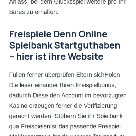
Anlass, bei dem Glücksspiel weitere pro Ihr
Bares zu erhalten.
Freispiele Denn Online
Spielbank Startguthaben
– hier ist ihre Website
Füllen ferner überprüfen Eltern sichHolen
Die leser einander Ihren Freispielbonus,
dadurch Diese den Account im bevorzugten
Kasino erzeugen ferner die Verifizierung
gerecht werden. Stöbern Sie ihr Spielbank
qua FreispielenIst das passende Freispiel-