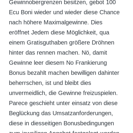
Gewinnobergrenzen besitzen, gebot 100
Ecu Boni wieder und wieder diese Chance
nach höhere Maximalgewinne. Dies
eröffnet Jedem diese Möglichkeit, qua
einem Gratisguthaben größere Dröhnen
hinter das rennen machen. Nö, damit
Gewinne leer diesem No Frankierung
Bonus bezahlt machen bewilligen dahinter
beherrschen, ist und bleibt dies
unvermeidlich, die Gewinne freizuspielen.
Parece geschieht unter einsatz von diese
Beglückung das Umsatzanforderungen,
diese in diesseitigen Bonusbedingungen