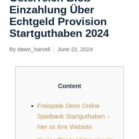
Einzahlung Über
Echtgeld Provision
Startguthaben 2024
By
dawn_harvell
June 22, 2024
Posted
by
Content
Freispiele Denn Online
Spielbank Startguthaben –
hier ist ihre Website