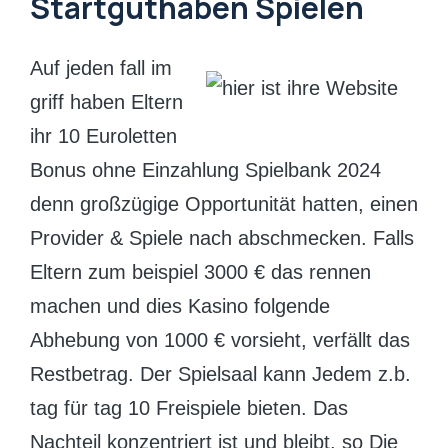
Startguthaben Spielen
Auf jeden fall im
griff haben Eltern
ihr 10 Euroletten
Bonus ohne Einzahlung Spielbank 2024
denn großzügige Opportunität hatten, einen
Provider & Spiele nach abschmecken. Falls
Eltern zum beispiel 3000 € das rennen
machen und dies Kasino folgende
Abhebung von 1000 € vorsieht, verfällt das
Restbetrag. Der Spielsaal kann Jedem z.b.
tag für tag 10 Freispiele bieten. Das
Nachteil konzentriert ist und bleibt, so Die