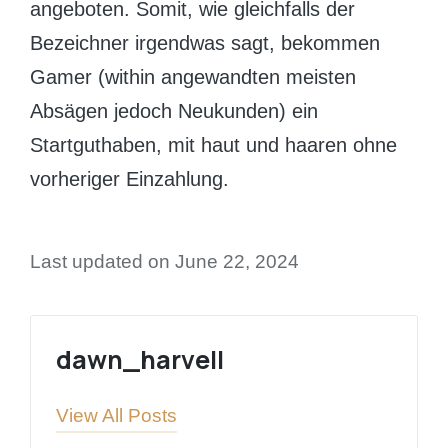
angeboten. Somit, wie gleichfalls der
Bezeichner irgendwas sagt, bekommen
Gamer (within angewandten meisten
Absägen jedoch Neukunden) ein
Startguthaben, mit haut und haaren ohne
vorheriger Einzahlung.
Last updated on June 22, 2024
dawn_harvell
View All Posts