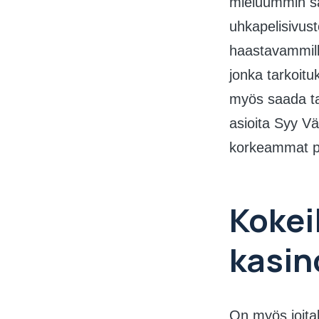
mieluummin säh
uhkapelisivus
haastavammill
jonka tarkoituk
myös saada ta
asioita Syy V
korkeammat p
Kokei
kasin
On myös joitak