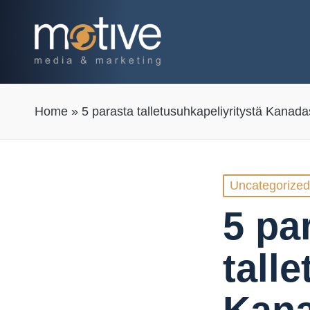
Home
»
5 parasta talletusuhkapeliyritystä Kanad
Posted
Uncategorized
in
5 pa
tall