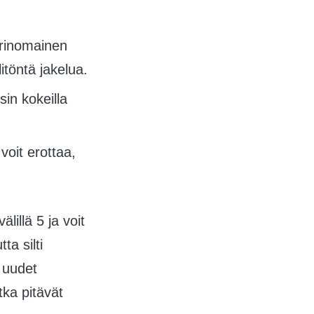
erinomainen
itöntä jakelua.
sin kokeilla
voit erottaa,
lillä 5 ja voit
ta silti
a uudet
tka pitävät