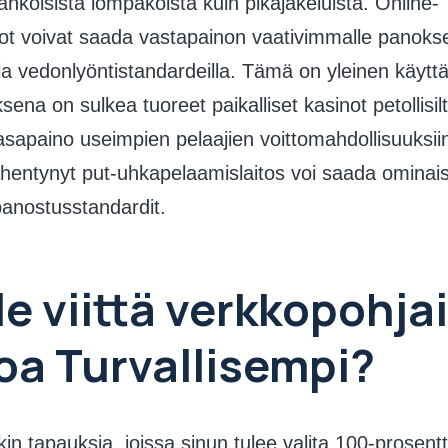
köisistä lompakoista kuin pikajakeluista. Online-
tot voivat saada vastapainon vaativimmalle panokse
a vedonlyöntistandardeilla. Tämä on yleinen käytt
sena on sulkea tuoreet paikalliset kasinot petollisilt
sapaino useimpien pelaajien voittomahdollisuuksiin
ähentynyt put-uhkapelaamislaitos voi saada ominai
anostusstandardit.
le viittä verkkopohja
oa Turvallisempi?
in tapauksia, joissa sinun tulee valita 100-prosentt