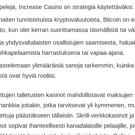
elejä, Increase Casino on strategia käytettäväksi.
haiten tunnistetuista kryptovaluutoista, Bitcoin on 
to, kun olet kerran suorittamassa täsmällistä tai väl
ja yhdysvaltalaisten osallistujien saamisesta, haluai
uhkapelaamista harrastuksena tai vapaa-ajana.
kastelemaan ylimääräisiä sanoja tarkemmin, kuinka 
stä ovat hyviä rooliisi.
ttujen talletusten kasinot mahdollistavat maksujen vä
ankkia joitakin, jotka tarvitsevat yli kymmenen, mut
ettuja päästäkseen tällaisiin. Skrill-verkkokasinot j
 sopivat ihanteellisesti kanadalaisille pelaajille, jo