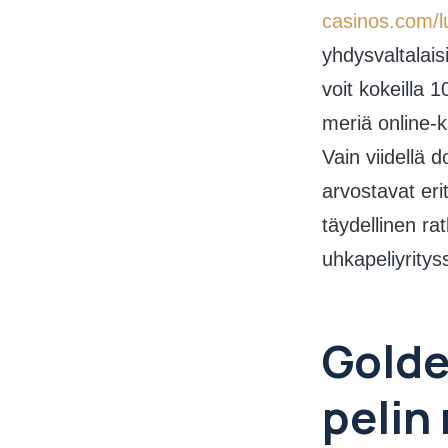
casinos.com/l
yhdysvaltalaisi
voit kokeilla 1
meriä online-ka
Vain viidellä d
arvostavat erit
täydellinen ra
uhkapeliyrityss
Golde
pelin