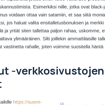
uskannustimista. Esimerkiksi niille, jotka ovat black-j
nus voidaan ottaa vain satamiin, et saa siitä monia 
si, jos haluat valita ensitalletusbonuksen ja merkki
lä ja yrität siten tallettaa paljon rahaa, uskomme, e
valtava ylimääräinen. Silti joillekin ammattilaisille ta
t vastinetta rahalle, joten voimme suositella häntä
ut -verkkosivustojen
t
aikille
https://suomi-