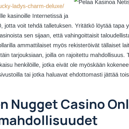
ucky-ladys-charm-deluxe/
lle kasinoille Internetissä ja
0, jotta voit tehdä talletuksen. Yritätkö löytää tapa y
sinoista sen sijaan, että vahingoittaisit taloudellist
ollarilla ammattilaiset myös rekisteröivät tällaiset la
täin tarjouksiaan, joilla on rajoitettu mahdollisuus.
tkaisu henkilöille, jotka eivät ole myöskään kokenee
ivustoilla tai jotka haluavat ehdottomasti jättää toi
n Nugget Casino Onl
 mahdollisuudet