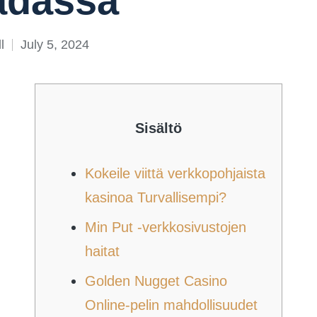
adassa
l
July 5, 2024
Sisältö
Kokeile viittä verkkopohjaista
kasinoa Turvallisempi?
Min Put -verkkosivustojen
haitat
Golden Nugget Casino
Online-pelin mahdollisuudet