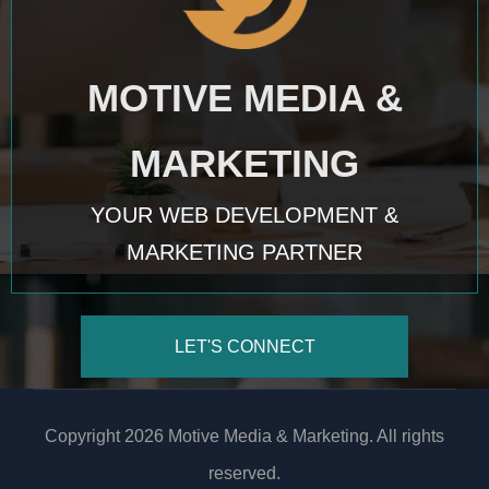
MOTIVE MEDIA &
MARKETING
YOUR WEB DEVELOPMENT &
MARKETING PARTNER
LET'S CONNECT
Copyright 2026 Motive Media & Marketing. All rights
reserved.