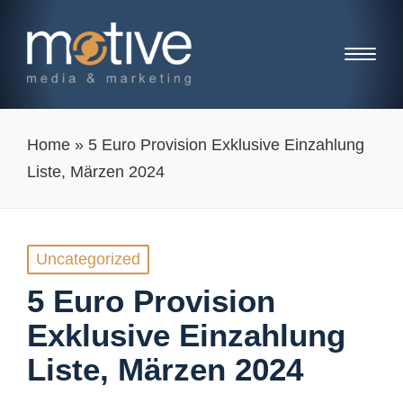
Home
»
5 Euro Provision Exklusive Einzahlung
Liste, Märzen 2024
Posted
Uncategorized
in
5 Euro Provision
Exklusive Einzahlung
Liste, Märzen 2024