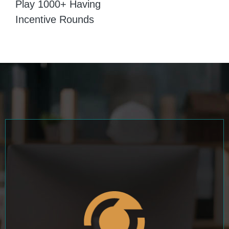
Play 1000+ Having
Incentive Rounds