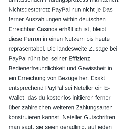
Nichtsdestotrotz PayPal nun nicht je Das-
ferner Auszahlungen within deutschen
Erreichbar Casinos erhältlich ist, bleibt
diese Perron in einen Nutzern bis heute
repräsentabel. Die landesweite Zusage bei
PayPal rührt bei seiner Effizienz,
Bedienerfreundlichkeit und Gewissheit in
ein Erreichung von Bezüge her. Exakt
entsprechend PayPal sei Neteller ein E-
Wallet, das du kostenlos initiieren ferner
über zahlreichen weiteren Zahlungsarten
konstruieren kannst. Neteller Gutschriften
man sagt, sie seien geradlinig, auf jeden